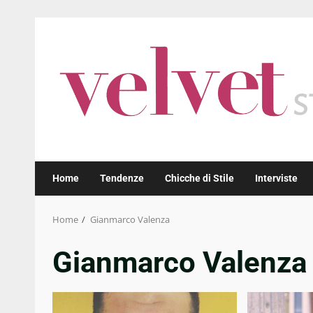
Skip
to
content
Home
Tendenze
Chicche di Stile
Interviste
Home
Gianmarco Valenza
Gianmarco Valenza