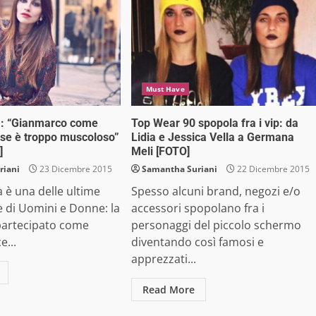
Must Have
a: “Gianmarco come
Top Wear 90 spopola fra i vip: da
se è troppo muscoloso”
Lidia e Jessica Vella a Germana
]
Meli [FOTO]
riani
23 Dicembre 2015
Samantha Suriani
22 Dicembre 2015
 è una delle ultime
Spesso alcuni brand, negozi e/o
 di Uomini e Donne: la
accessori spopolano fra i
partecipato come
personaggi del piccolo schermo
e...
diventando così famosi e
apprezzati...
Read More