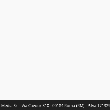
s Media Srl - Via Cavour 310 - 00184 Roma (RM) - P.Iva 171329