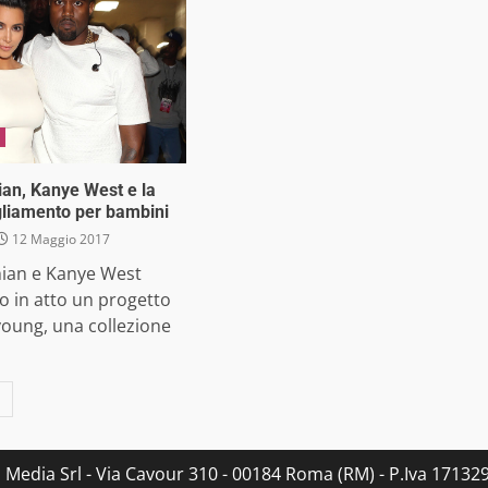
an, Kanye West e la
igliamento per bambini
12 Maggio 2017
ian e Kanye West
 in atto un progetto
young, una collezione
s Media Srl - Via Cavour 310 - 00184 Roma (RM) - P.Iva 171329