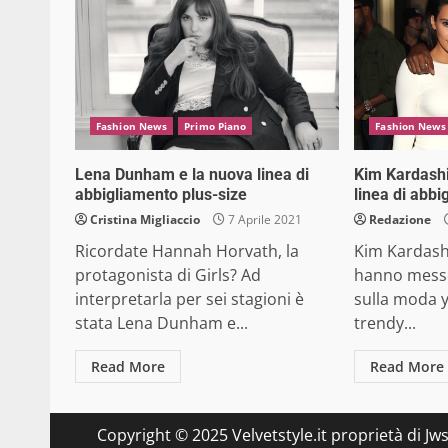
Fashion News
Primo Piano
Fashion News
Lena Dunham e la nuova linea di
Kim Kardashi
abbigliamento plus-size
linea di abb
Cristina Migliaccio
7 Aprile 2021
Redazione
Ricordate Hannah Horvath, la
Kim Kardash
protagonista di Girls? Ad
hanno messo
interpretarla per sei stagioni è
sulla moda 
stata Lena Dunham e...
trendy...
Read More
Read More
Copyright © 2025 Velvetstyle.it proprietà di Jw