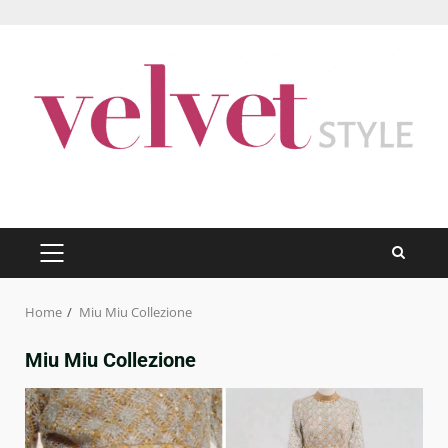
Skip
to
content
PRIMARY
MENU
Home
Miu Miu Collezione
Miu Miu Collezione