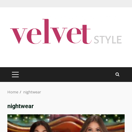
Skip
to
content
PRIMARY
MENU
Home
nightwear
nightwear