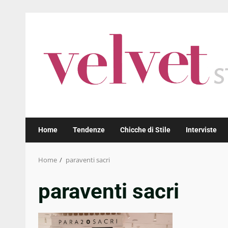
Skip
to
content
Home
Tendenze
Chicche di Stile
Interviste
Home
paraventi sacri
paraventi sacri