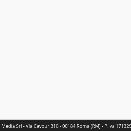
s Media Srl - Via Cavour 310 - 00184 Roma (RM) - P.Iva 171329