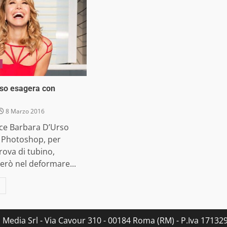
rso esagera con
8 Marzo 2016
ice Barbara D’Urso
 Photoshop, per
rova di tubino,
erò nel deformare...
s Media Srl - Via Cavour 310 - 00184 Roma (RM) - P.Iva 171329