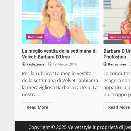
Best Look
Fashion News
La meglio vestita della settimana di
Barbara D’U
Velvet: Barbara D’Urso
Photoshop
Redazione
19 Marzo 2016
Redazione
Per la rubrica “La meglio vestita
La conduttr
della settimana di Velvet” abbiamo
esagera con
la meravigliosa Barbara D’Urso. La
apparire a p
nostra...
purtroppo p
Read More
Read More
Copyright © 2025 Velvetstyle.it proprietà di Jw