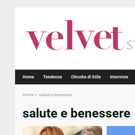
Skip
to
content
Home
Tendenze
Chicche di Stile
Interviste
Home
salute e benessere
salute e benessere