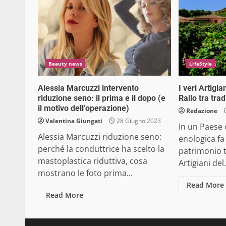
Beauty news
LifeStyle
Alessia Marcuzzi intervento
I veri Artigia
riduzione seno: il prima e il dopo (e
Rallo tra tra
il motivo dell’operazione)
Redazione
Valentina Giungati
28 Giugno 2023
In un Paese c
Alessia Marcuzzi riduzione seno:
enologica fa
perché la conduttrice ha scelto la
patrimonio t
mastoplastica riduttiva, cosa
Artigiani del.
mostrano le foto prima...
Read More
Read More