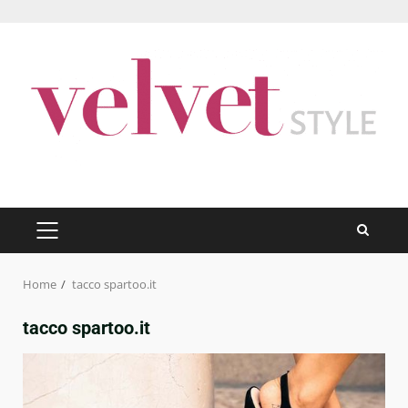
Skip
to
content
PRIMARY
MENU
Home
tacco spartoo.it
tacco spartoo.it