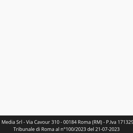
s Media Srl - Via Cavour 310 - 00184 Roma (RM) - P.Iva 171329
Tribunale di Roma al n°100/2023 del 21-07-2023