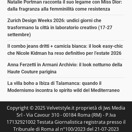
Natalie Portman racconta il suo legame con Miss Dior:
dalla fragranza alla femminilità come resistenza
Zurich Design Weeks 2026: undici giorni che
trasformano la città in laboratorio creativo (17-27
settembre)
Il combo jeans dritti + camicia bianca: il look easy-chic
che Nicole Kidman ha reso definitivo per l’estate 2026
Anna Ferzetti in Armani Archivio: il look notturno della
Haute Couture parigina
La villa boho a Ibiza di Talamanca: quando il
Modernismo incontra lo spirito wild del Mediterraneo
Copyright © 2025 Velvetstyle.it proprietà di Jws Media
Srl - Via Cavour 310 - 00184 Roma (RM) - P.Iva
17132921002 Testata Giornalistica registrata presso il
Tribunale di Roma al n°100/2023 del 21-07-2023