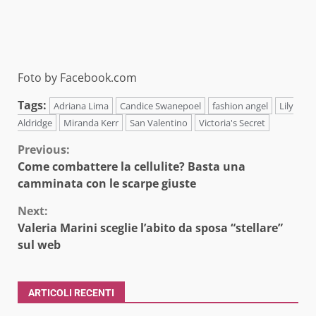
Foto by Facebook.com
Tags:
Adriana Lima
Candice Swanepoel
fashion angel
Lily
Aldridge
Miranda Kerr
San Valentino
Victoria's Secret
Continue
Previous:
Come combattere la cellulite? Basta una
Reading
camminata con le scarpe giuste
Next:
Valeria Marini sceglie l’abito da sposa “stellare”
sul web
ARTICOLI RECENTI