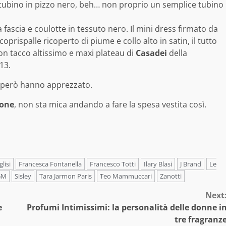
un tubino in pizzo nero, beh… non proprio un semplice tubino
 fascia e coulotte in tessuto nero. Il mini dress firmato da
rispalle ricoperto di piume e collo alto in satin, il tutto
con tacco altissimo e maxi plateau di
Casadei
della
13.
i però hanno apprezzato.
ione
, non sta mica andando a fare la spesa vestita così.
lisi
Francesca Fontanella
Francesco Totti
Ilary Blasi
J Brand
Le
GM
Sisley
Tara Jarmon Paris
Teo Mammuccari
Zanotti
Next
e
Profumi Intimissimi: la personalità delle donne i
tre fragranz