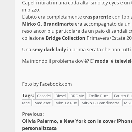
Capelli ritirati in una coda alta, smokey eyes e 
in pizzo.
L’abito era completamente
trasparente
con top a
Mirko G. Brandimarte
era accompagnato da un cop
reso ancor più particolare da un paio di sandali 
collezione
Bridge Collection
Primavera/Estate 20
Una
sexy dark lady
in prima serata che non tutt
Ma infondo il problema dov’è? E’
moda
, è
televis
Foto by Facebook.com
Tags:
Casadei
Diesel
DROMe
Emilio Pucci
Fausto Pug
Iene
Mediaset
Mimi La Rue
Mirko G. Brandimarte
MS
Continue
Previous:
Olivia Palermo, a New York con la cover iPhon
Reading
personalizzata