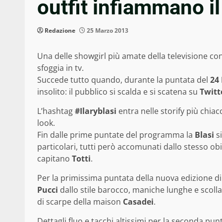
outfit infiammano i
Redazione
25 Marzo 2013
Una delle showgirl più amate della televisione co
sfoggia in tv.
Succede tutto quando, durante la puntata del
24
insolito: il pubblico si scalda e si scatena su
Twitt
L’hashtag
#Ilaryblasi
entra nelle storify più chiac
look.
Fin dalle prime puntate del programma la
Blasi
si
particolari, tutti però accomunati dallo stesso obie
capitano
Totti
.
Per la primissima puntata della nuova edizione di
Pucci
dallo stile barocco, maniche lunghe e scolla
di scarpe della maison
Casadei
.
Dettagli fluo e tacchi altissimi per la seconda pun