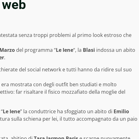
l web
ntestata senza troppi problemi al primo look estroso che
 Marzo
del programma “
Le Iene
“, la
Blasi
indossa un abito
er
.
chierate del social network e tutti hanno da ridire sul suo
 era mostrata con degli outfit ben studiati e molto
ttivo: far risaltare il fisico mozzafiato della moglie del
 “
Le Iene
” la conduttrice ha sfoggiato un abito di
Emilio
tura sulla schiena per lei, il tutto accompagnato da un paio
tata, abitino di
Tara Jarmon Paris
e scarpe nuovamente