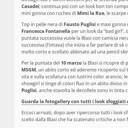
Casadei
; continua poi con un look bon ton compo
mini gonna con ruches di
Mimi la Rue
, le scarpe
Top in pelle nera di
Fausto Puglisi
e maxi gonna c
Francesca Fontanella
per un look da “bad girl”, 
puntata successiva vuole la Blasi con camicia ner
successiva (l’ottava) che inizia a far parlare di sè
molto corto e scollato abbinato ad una pencil skirt 
Per la puntata del
10 marzo
la Blasi si ricopre di
MSGM
, un abito corto ed aderente ricoperto sul
vita e sulla scollatura con lustrini color arancio, 
showgirl si tinge di colori fluo in un abito diviso i
Puglisi
, anche stavolta le decollete sono in tinta 
Guarda la fotogallery con tutti i look sfoggiati 
Eccoci arrivati, dopo aver ripercorso tutti i look s
scelto dalla Blasi che ha scatenato critiche a non f