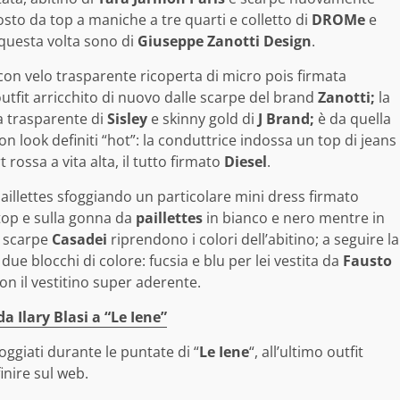
sto da top a maniche a tre quarti e colletto di
DROMe
e
 questa volta sono di
Giuseppe Zanotti Design
.
on velo trasparente ricoperta di micro pois firmata
outfit arricchito di nuovo dalle scarpe del brand
Zanotti;
la
a trasparente di
Sisley
e skinny gold di
J Brand;
è da quella
 con look definiti “hot”: la conduttrice indossa un top di jeans
rossa a vita alta, il tutto firmato
Diesel
.
 paillettes sfoggiando un particolare mini dress firmato
 top e sulla gonna da
paillettes
in bianco e nero mentre in
le scarpe
Casadei
riprendono i colori dell’abitino; a seguire la
n due blocchi di colore: fucsia e blu per lei vestita da
Fausto
con il vestitino super aderente.
da Ilary Blasi a “Le Iene”
foggiati durante le puntate di “
Le Iene
“, all’ultimo outfit
inire sul web.