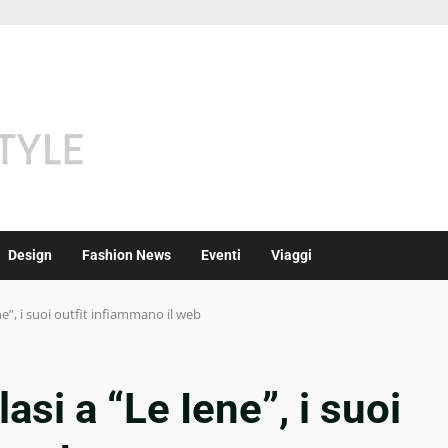
Design
Fashion News
Eventi
Viaggi
Iene”, i suoi outfit infiammano il web
Blasi a “Le Iene”, i suoi