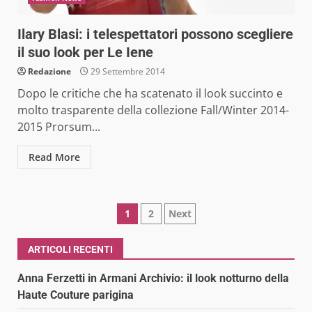
Ilary Blasi: i telespettatori possono scegliere
il suo look per Le Iene
Redazione
29 Settembre 2014
Dopo le critiche che ha scatenato il look succinto e
molto trasparente della collezione Fall/Winter 2014-
2015 Prorsum...
Read More
Paginazione
1
2
Next
degli
ARTICOLI RECENTI
articoli
Anna Ferzetti in Armani Archivio: il look notturno della
Haute Couture parigina