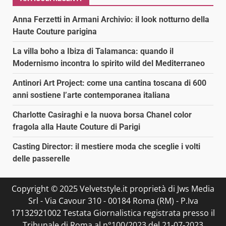
Anna Ferzetti in Armani Archivio: il look notturno della
Haute Couture parigina
La villa boho a Ibiza di Talamanca: quando il
Modernismo incontra lo spirito wild del Mediterraneo
Antinori Art Project: come una cantina toscana di 600
anni sostiene l’arte contemporanea italiana
Charlotte Casiraghi e la nuova borsa Chanel color
fragola alla Haute Couture di Parigi
Casting Director: il mestiere moda che sceglie i volti
delle passerelle
Copyright © 2025 Velvetstyle.it proprietà di Jws Media
Srl - Via Cavour 310 - 00184 Roma (RM) - P.Iva
17132921002 Testata Giornalistica registrata presso il
Tribunale di Roma al n°100/2023 del 21-07-2023