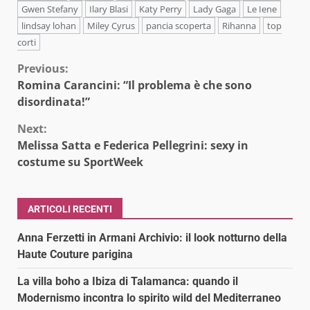
Gwen Stefany
Ilary Blasi
Katy Perry
Lady Gaga
Le Iene
lindsay lohan
Miley Cyrus
pancia scoperta
Rihanna
top
corti
Continue
Previous:
Romina Carancini: “Il problema è che sono
Reading
disordinata!”
Next:
Melissa Satta e Federica Pellegrini: sexy in
costume su SportWeek
ARTICOLI RECENTI
Anna Ferzetti in Armani Archivio: il look notturno della
Haute Couture parigina
La villa boho a Ibiza di Talamanca: quando il
Modernismo incontra lo spirito wild del Mediterraneo