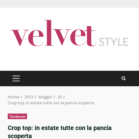
Skip
to
content
PRIMARY
MENU
Home
2013
Maggio
20
Crop top: in estate tutte con la pancia scoperta
Tendenze
Crop top: in estate tutte con la pancia
scoperta