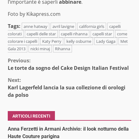
l’importante è saperli
abbinare
.
Foto by Kikapress.com
Tags:
anne hatway
avril lavigne
california girls
capelli
colorati
capelli delle star
capelli rihanna
capelli star
come
colorare i capelli
Katy Perry
kelly osburne
Lady Gaga
Met
Gala 2013
nicki minaj
Rihanna
Continue
Previous:
Le torte da sogno del Cake Design Italian Festival
Reading
Next:
Karl Lagerfeld lancia la sua collezione di orologi
da polso
ARTICOLI RECENTI
Anna Ferzetti in Armani Archivio: il look notturno della
Haute Couture parigina