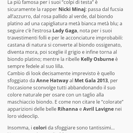
La più famosa per i suoi “colpi di testa” è
sicuramente la rapper
Nicki Minaj
: passa dal fucsia
all’azzurro, dal rosa pallido al verde, dal biondo
platino ad una capigliatura metà bianca metà blu; a
seguire c’è l’estrosa
Lady Gaga
, nota per i suoi
travestimenti folli e per le acconciature improbabili:
castana di natura si converte al biondo ossigenato,
diventa mora, poi sceglie il grigio e infine torna al
biondo platino; mentre la ribelle
Kelly Osburne
è
sempre fedele al suo lilla.
Cambio di look decisamente imprevisto è quello
sfoggiato da
Anne Hatway
al
Met Gala 2013
, per
l’occasione sconvolge tutti abbandonando il suo
colore naturale per osare con un taglio alla
maschiaccio biondo. E come non citare le “colorate”
apparizioni delle belle
Rihanna
e
Avril Lavigne
nei
loro videoclip.
Insomma, i
colori
da sfoggiare sono tantissimi…