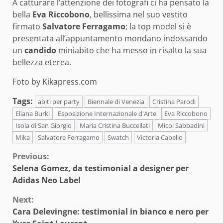
A catturare l’attenzione dei fotografi ci ha pensato la
bella
Eva Riccobono
, bellissima nel suo vestito
firmato
Salvatore Ferragamo
; la top model si è
presentata all’appuntamento mondano indossando
un
candido
miniabito che ha messo in risalto la sua
bellezza eterea.
Foto by Kikapress.com
Tags:
abiti per party
Biennale di Venezia
Cristina Parodi
Eliana Burki
Esposizione Internazionale d'Arte
Eva Riccobono
Isola di San Giorgio
Maria Cristina Buccellati
Micol Sabbadini
Mika
Salvatore Ferragamo
Swatch
Victoria Cabello
Continue
Previous:
Selena Gomez, da testimonial a designer per
Reading
Adidas Neo Label
Next:
Cara Delevingne: testimonial in bianco e nero per