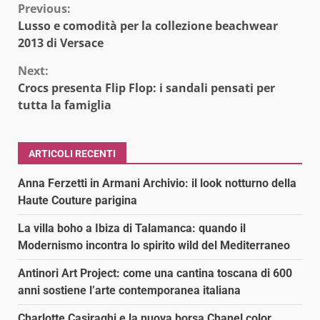
Continue
Previous:
Lusso e comodità per la collezione beachwear
Reading
2013 di Versace
Next:
Crocs presenta Flip Flop: i sandali pensati per
tutta la famiglia
ARTICOLI RECENTI
Anna Ferzetti in Armani Archivio: il look notturno della
Haute Couture parigina
La villa boho a Ibiza di Talamanca: quando il
Modernismo incontra lo spirito wild del Mediterraneo
Antinori Art Project: come una cantina toscana di 600
anni sostiene l’arte contemporanea italiana
Charlotte Casiraghi e la nuova borsa Chanel color