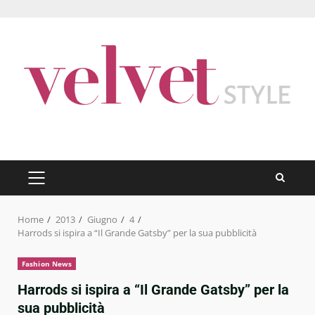
Skip
to
content
PRIMARY
MENU
Home
2013
Giugno
4
Harrods si ispira a “Il Grande Gatsby” per la sua pubblicità
Fashion News
Harrods si ispira a “Il Grande Gatsby” per la
sua pubblicità