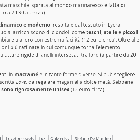
osta maschile ispirata al mondo marinaresco e fatta di
circa 24.90 a pezzo).
 dinamico e moderno
, reso tale dal tessuto in Lycra
 fluo si arricchiscono di ciondoli come
teschi
,
stelle
e
piccoli
biare tra loro con estrema facilità (12 euro circa). Oltre alle
ioni più raffinate in cui comunque torna l’elemento
strutture rigide di anelli intersecati tra loro (a partire da 20
zzati in
macramé
e in tante forme diverse. Si può scegliere
 scritta
Love
, da regalare magari alla dolce metà. Sebbene
i sono rigorosamente unisex
(12 euro circa).
i
Lovetop Jewels
Luz
Only grisly
Stefano De Martino