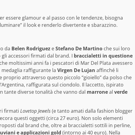
, per essere glamour e al passo con le tendenze, bisogna
lluminare” il look e renderlo divertente e sbarazzino.
to da
Belen Rodriguez
e
Stefano De Martino
che sui loro
li accessori firmati dal brand. I
braccialetti in questione
 che moltissimi anni fa i pescatori di Mar Del Plata avessero
a medaglia raffigurante la
Virgen De Lujan
affinché li
ve proprio attraverso questo piccolo “gioiello” da polso che
Argentina, raffigurata sul ciondolo. Il laccetto, ispirato
in tante diverse tonalità che vanno dal
marrone
al
verde
ri firmati
Lovetop Jewels
(e tanto amati dalla fashion blogger
cora questi oggetti (circa 27 euro). Non solo elementi
osti dal brand che, oltre ai braccialetti sottili in perline,
ruviani e applicazioni gold
(intorno ai 40 euro). Nella