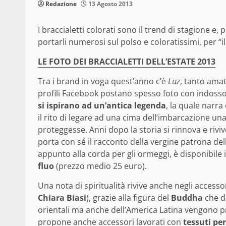
Redazione
13 Agosto 2013
I braccialetti colorati sono il trend di stagione e
portarli numerosi sul polso e coloratissimi, per “i
LE FOTO DEI BRACCIALETTI DELL’ESTATE 2013
Tra i brand in voga quest’anno c’è
Luz
, tanto ama
profili Facebook postano spesso foto con indosso g
si ispirano ad un’antica legenda
, la quale narra
il rito di legare ad una cima dell’imbarcazione un
proteggesse. Anni dopo la storia si rinnova e rivi
porta con sé il racconto della vergine patrona dell’
appunto alla corda per gli ormeggi, è disponibile 
fluo
(prezzo medio 25 euro).
Una nota di spiritualità rivive anche negli accesso
Chiara Biasi
), grazie alla figura del
Buddha
che de
orientali ma anche dell’America Latina vengono prop
propone anche accessori lavorati con
tessuti pe