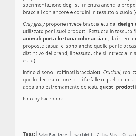
sperimentazione degli stili rientra anche la prop
bracciali con ancore e cordini in tessuto o cuoio (
Only grisly
propone invece braccialetti dal
design
utilizzato per i suoi prodotti. Fettucce in tessuto
animali porta fortuna color acciaio
, da intercam
proposte casual ci sono anche quelle per le occas
distintivo del brand, il tessuto, che si intreccia in 
euro).
Infine ci sono i raffinati braccialetti
Cruciani
, reali
quello decorato con sottili farfalle o quello con la
appaiano estremamente delicati,
questi prodott
Foto by Facebook
Tags:
Belen Rodriguez
braccialetti
Chiara Biasi
Crucian