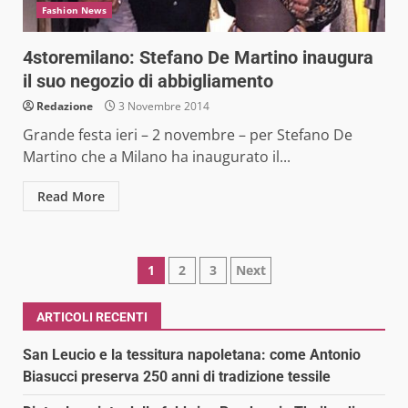
Fashion News
4storemilano: Stefano De Martino inaugura
il suo negozio di abbigliamento
Redazione
3 Novembre 2014
Grande festa ieri – 2 novembre – per Stefano De
Martino che a Milano ha inaugurato il...
Read More
Paginazione
1
2
3
Next
degli
ARTICOLI RECENTI
articoli
San Leucio e la tessitura napoletana: come Antonio
Biasucci preserva 250 anni di tradizione tessile