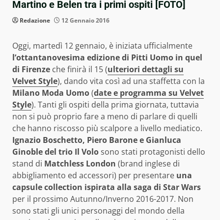
Martino e Belen tra i primi ospiti [FOTO]
Redazione
12 Gennaio 2016
Oggi, martedì 12 gennaio, è iniziata ufficialmente
l’ottantanovesima edizione di Pitti Uomo in quel
di Firenze
che finirà il 15 (
ulteriori dettagli su
Velvet Style
), dando vita così ad una staffetta con la
Milano Moda Uomo
(
date e programma su Velvet
Style
). Tanti gli ospiti della prima giornata, tuttavia
non si può proprio fare a meno di parlare di quelli
che hanno riscosso più scalpore a livello mediatico.
Ignazio Boschetto, Piero Barone e Gianluca
Ginoble del trio Il Volo
sono stati protagonisti dello
stand di
Matchless London
(brand inglese di
abbigliamento ed accessori) per presentare
una
capsule collection ispirata alla saga di Star Wars
per il prossimo Autunno/Inverno 2016-2017. Non
sono stati gli unici personaggi del mondo della