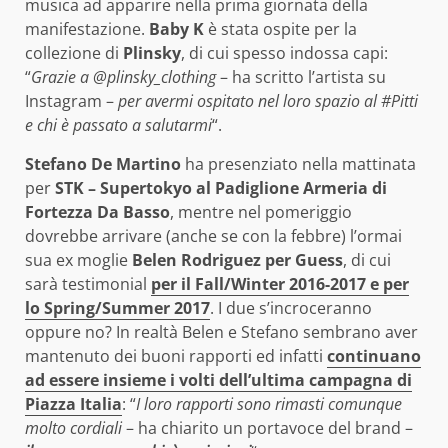
musica ad apparire nella prima giornata della
manifestazione.
Baby K
è stata ospite per la
collezione di
Plinsky
, di cui spesso indossa capi:
“
Grazie a @plinsky_clothing
– ha scritto l’artista su
Instagram –
per avermi ospitato nel loro spazio al ‪#‎Pitti‬
e chi è passato a salutarmi
“.
Stefano De Martino
ha presenziato nella mattinata
per
STK – Supertokyo al Padiglione Armeria di
Fortezza Da Basso
, mentre nel pomeriggio
dovrebbe arrivare (anche se con la febbre) l’ormai
sua ex moglie
Belen Rodriguez per Guess
, di cui
sarà testimonial
per il Fall/Winter 2016-2017 e per
lo Spring/Summer 2017
. I due s’incroceranno
oppure no? In realtà Belen e Stefano sembrano aver
mantenuto dei buoni rapporti ed infatti
continuano
ad essere insieme i volti dell’ultima campagna di
Piazza Italia
: “
I loro rapporti sono rimasti comunque
molto cordiali
– ha chiarito un portavoce del brand –