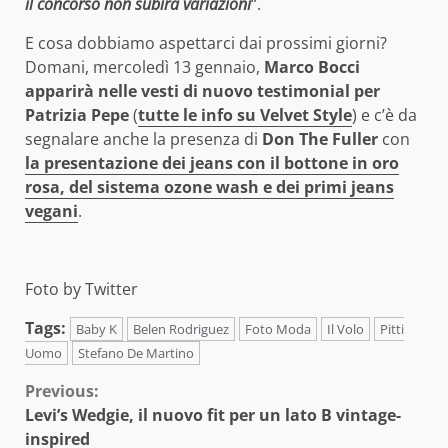
il concorso non subirà variazioni
“.
E cosa dobbiamo aspettarci dai prossimi giorni?
Domani, mercoledì 13 gennaio,
Marco Bocci
apparirà nelle vesti di nuovo testimonial per
Patrizia Pepe
(
tutte le info su Velvet Style
) e c’è da
segnalare anche la presenza di
Don The Fuller
con
la presentazione dei jeans con il bottone in oro
rosa, del sistema ozone wash e dei primi jeans
vegani
.
Foto by Twitter
Tags:
Baby K
Belen Rodriguez
Foto Moda
Il Volo
Pitti
Uomo
Stefano De Martino
Continue
Previous:
Levi’s Wedgie, il nuovo fit per un lato B vintage-
Reading
inspired