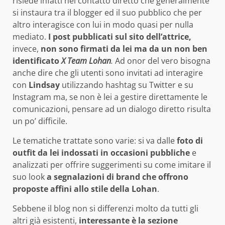
risiede infatti nel contatto diretto che generalmente
si instaura tra il blogger ed il suo pubblico che per
altro interagisce con lui in modo quasi per nulla
mediato.
I post pubblicati sul sito dell’attrice,
invece,
non sono firmati da lei ma da un non ben
identificato
X Team Lohan
.
Ad onor del vero bisogna
anche dire che gli utenti sono invitati ad interagire
con
Lindsay
utilizzando hashtag su Twitter e su
Instagram ma, se non è lei a gestire direttamente le
comunicazioni, pensare ad un dialogo diretto risulta
un po’ difficile.
Le tematiche trattate sono varie: si va dalle
foto di
outfit da lei indossati in occasioni pubbliche
e
analizzati per offrire suggerimenti su come imitare il
suo look
a segnalazioni di brand che offrono
proposte affini allo stile della Lohan
.
Sebbene il blog non si differenzi molto da tutti gli
altri già esistenti,
interessante è la sezione