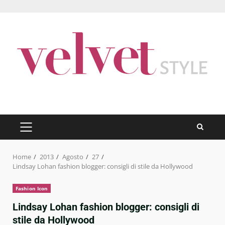
Skip
to
content
PRIMARY
MENU
Home
2013
Agosto
27
Lindsay Lohan fashion blogger: consigli di stile da Hollywood
Fashion Icon
Lindsay Lohan fashion blogger: consigli di
stile da Hollywood