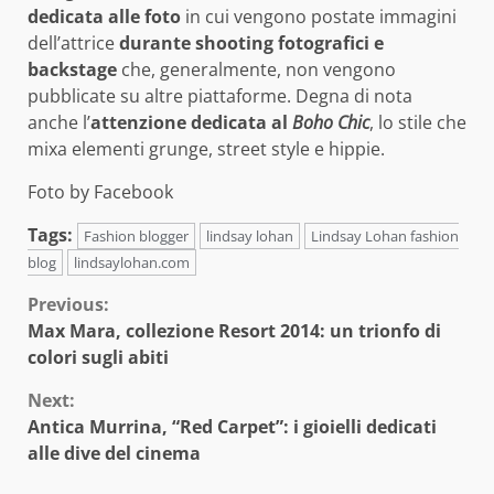
dedicata alle foto
in cui vengono postate immagini
dell’attrice
durante shooting fotografici e
backstage
che, generalmente, non vengono
pubblicate su altre piattaforme. Degna di nota
anche l’
attenzione dedicata al
Boho Chic
, lo stile che
mixa elementi grunge, street style e hippie.
Foto by Facebook
Tags:
Fashion blogger
lindsay lohan
Lindsay Lohan fashion
blog
lindsaylohan.com
Continue
Previous:
Max Mara, collezione Resort 2014: un trionfo di
Reading
colori sugli abiti
Next:
Antica Murrina, “Red Carpet”: i gioielli dedicati
alle dive del cinema