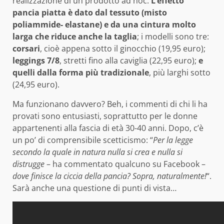
realizzazione di un prodotto ad hoc.
L’effetto
pancia piatta è dato dal tessuto (misto
poliammide- elastane) e da una cintura molto
larga che riduce anche la taglia
; i modelli sono tre:
corsari
, cioè appena sotto il ginocchio (19,95 euro);
leggings 7/8
, stretti fino alla caviglia (22,95 euro);
e
quelli dalla forma più tradizionale
, più larghi sotto
(24,95 euro).
Ma funzionano davvero? Beh, i commenti di chi li ha
provati sono entusiasti, soprattutto per le donne
appartenenti alla fascia di età 30-40 anni. Dopo, c’è
un po’ di comprensibile scetticismo: “
Per la legge
secondo la quale in natura nulla si crea e nulla si
distrugge
– ha commentato qualcuno su Facebook –
dove finisce la ciccia della pancia? Sopra, naturalmente!
“.
Sarà anche una questione di punti di vista…