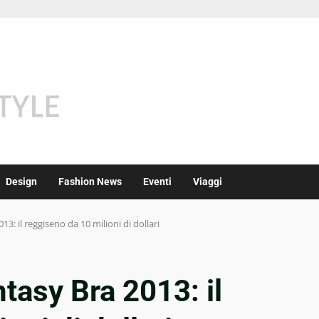
Design
Fashion News
Eventi
Viaggi
13: il reggiseno da 10 milioni di dollari
ntasy Bra 2013: il