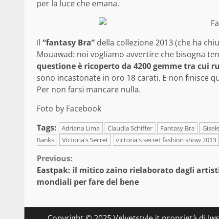
per la luce che emana.
Il
“fantasy Bra”
della collezione 2013 (che ha chiu
Mouawad: noi vogliamo avvertire che bisogna tene
questione è ricoperto da 4200 gemme tra cui rubi
sono incastonate in oro 18 carati. E non finisce 
Per non farsi mancare nulla.
Foto by Facebook
Tags:
Adriana Lima
Claudia Schiffer
Fantasy Bra
Gisel
Banks
Victoria's Secret
victoria's secret fashion show 2013
Continue
Previous:
Eastpak: il mitico zaino rielaborato dagli artist
Reading
mondiali per fare del bene
Copyright © 2025 Velvetstyle.it proprietà di Jw