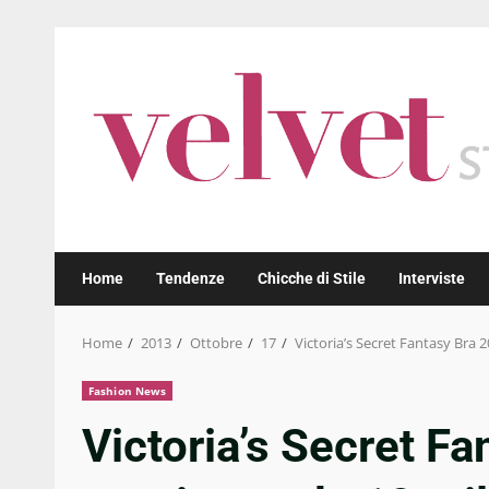
Skip
to
content
Home
Tendenze
Chicche di Stile
Interviste
Home
2013
Ottobre
17
Victoria’s Secret Fantasy Bra 20
Fashion News
Victoria’s Secret Fa