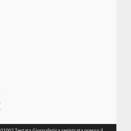
:
a
m
21002 Testata Giornalistica registrata presso il