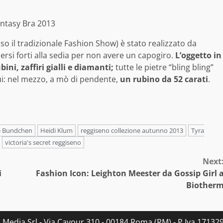
so il tradizionale Fashion Show) è stato realizzato da
rsi forti alla sedia per non avere un capogiro.
L’oggetto in
ni, zaffiri gialli e diamanti;
tutte le pietre “bling bling”
qui: nel mezzo, a mò di pendente,
un rubino da 52 carati
.
e Bundchen
Heidi Klum
reggiseno collezione autunno 2013
Tyra
victoria's secret reggiseno
Next
i
Fashion Icon: Leighton Meester da Gossip Girl 
Biother
s Media Srl - Via Cavour 310 - 00184 Roma (RM) - P.Iva 171329