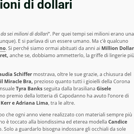
oni di dollari
da sei milioni di dollari
“. Per quei tempi sei milioni erano una
unque). E si parlava di un essere umano. Ma c’è qualcuno
eno
. Si perché siamo ormai abituati da anni ai
Million Dollar
ret,
anche se, dobbiamo ammetterlo, la griffe di lingerie pi
audia Schiffer
mostrava, oltre le sue grazie, a chiusura del
il Miracle Bra,
prezioso quanto tutti i gioielli della Corona
sensuale
Tyra Banks
seguita dalla brasiliana
Gisele
imo premio della lotteria di Capodanno ha avuto l’onore di
 Kerr e Adriana Lima
, tra le altre.
apo che ogni anno viene realizzato con materiali sempre più
t’anno è toccato alla biondissima ed eterea modella
Candice
 Solo a guardarlo bisogna indossare gli occhiali da sole