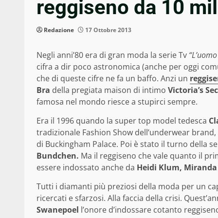
reggiseno da 10 mili
Redazione
17 Ottobre 2013
Negli anni’80 era di gran moda la serie Tv
“L’uomo 
cifra a dir poco astronomica (anche per oggi com
che di queste cifre ne fa un baffo. Anzi un
reggis
Bra
della pregiata maison di intimo
Victoria’s Sec
famosa nel mondo riesce a stupirci sempre.
Era il 1996 quando la super top model tedesca
Cl
tradizionale Fashion Show dell’underwear brand,
di Buckingham Palace. Poi è stato il turno della 
Bundchen.
Ma il reggiseno che vale quanto il pr
essere indossato anche da
Heidi Klum, Miranda
Tutti i diamanti più preziosi della moda per un c
ricercati e sfarzosi. Alla faccia della crisi. Ques
Swanepoel
l’onore d’indossare cotanto reggiseno.