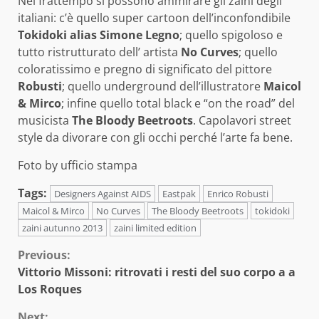
Nel frattempo si possono ammirare gli zaini degli
italiani: c’è quello super cartoon dell’inconfondibile
Tokidoki alias Simone Legno
; quello spigoloso e
tutto ristrutturato dell’ artista
No Curves
; quello
coloratissimo e pregno di significato del pittore
Robusti
; quello underground dell’illustratore
Maicol
& Mirco
; infine quello total black e “on the road” del
musicista
The Bloody Beetroots
. Capolavori street
style da divorare con gli occhi perché l’arte fa bene.
Foto by ufficio stampa
Tags:
Designers Against AIDS
Eastpak
Enrico Robusti
Maicol & Mirco
No Curves
The Bloody Beetroots
tokidoki
zaini autunno 2013
zaini limited edition
Continue
Previous:
Vittorio Missoni: ritrovati i resti del suo corpo a a
Reading
Los Roques
Next: