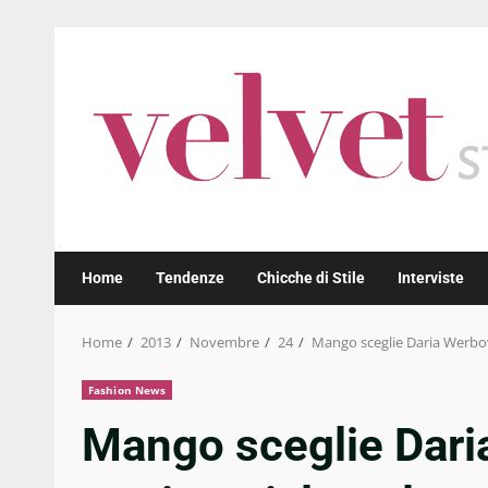
Skip
to
content
Home
Tendenze
Chicche di Stile
Interviste
Home
2013
Novembre
24
Mango sceglie Daria Werbo
Fashion News
Mango sceglie Dar