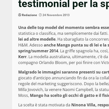
testimonial per la
Redazione
24 Novembre 2013
Una delle top model del momento sembra ess
statistica o classifica, ma semplicemente dai fatti
lei ad altre modelle
. Ha sbaragliato la concorren
H&M. Adesso
anche Mango punta su di lei e la sc
spring/summer 2014
. La griffe spagnola ha, così
Kerr
. La modella australiana, ultimamente, c’è da 
compagno Orlando Bloom, per poi finire con Victo
Malgrado le immagini saranno presenti su carte
giocato d’anticipo annunciando fin da ora la colla
regole del marketing suggeriscono. Dopo la bellez
Milla Jovovich, la venere Naomi Campbell, la statu
Moss,
Mango ha scelto gli occhi di gatto e il fi
La scelta è stata motivata da
Ninona Villa, resp