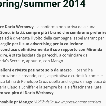
 spring/summer 2014
ere Daria Werbowy
. La conferma non arriva da alcuna
.
Sono, infatti, sempre più i brand che sembrano preferir
za ed è diventata il volto della campagna Isabel Marant per
eglie per il suo advertising per la collezione
,
concluso definitivamente il suo rapporto con Miranda
dire, è stata lasciata da parecchi, a cominciare dal
ria’s Secret e, appunto, con Mango.
lloni e riviste patinate solo da marz
o, il brand ha
borazione e creando, così, aspettativa e curiosità, come le
za latina di Penelope Cruz, quella androgina e magnetica d
aria Claudia Schiffer e la sempre bella e affascinante Kate
sico scolpito di Daria Werbowy
.
onsabile pr Mango
: “
Aldilà della sua impressionante carriera,