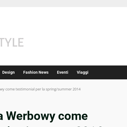
Design
Fashion News
Eventi
Viaggi
wy come testimonial per la spring/summer 2014
ia Werbowy come