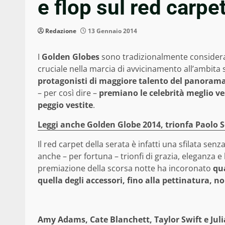
e flop sul red carpe
Redazione
13 Gennaio 2014
I
Golden Globes
sono tradizionalmente considera
cruciale nella marcia di avvicinamento all’ambita
protagonisti di maggiore talento del panoram
– per così dire –
premiano le celebrità meglio ve
peggio vestite
.
Leggi anche Golden Globe 2014, trionfa Paolo S
Il red carpet della serata è infatti una sfilata sen
anche – per fortuna – trionfi di grazia, eleganza e
premiazione della scorsa notte ha incoronato
qua
quella degli accessori, fino alla pettinatura, 
Amy Adams, Cate Blanchett, Taylor Swift e Jul