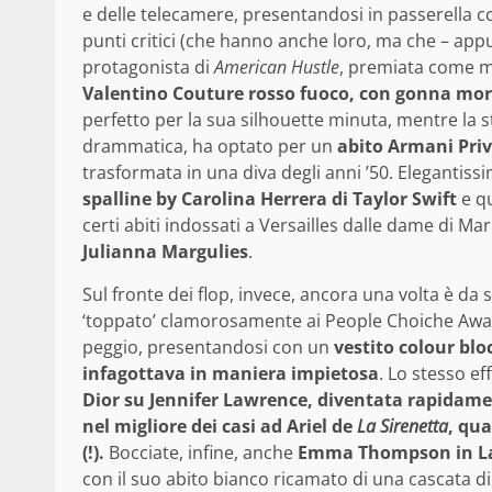
e delle telecamere, presentandosi in passerella c
punti critici (che hanno anche loro, ma che – app
protagonista di
American Hustle
, premiata come mig
Valentino Couture rosso fuoco, con gonna morbi
perfetto per la sua silhouette minuta, mentre la s
drammatica, ha optato per un
abito Armani Priv
trasformata in una diva degli anni ’50. Elegantissim
spalline by Carolina Herrera di Taylor Swift
e q
certi abiti indossati a Versailles dalle dame di Ma
Julianna Margulies
.
Sul fronte dei flop, invece, ancora una volta è da s
‘toppato’ clamorosamente ai People Choiche Awar
peggio, presentandosi con un
vestito colour blo
infagottava in maniera impietosa
. Lo stesso ef
Dior su Jennifer Lawrence, diventata rapidame
nel migliore dei casi ad Ariel de
La Sirenetta
, qua
(!).
Bocciate, infine, anche
Emma Thompson in La
con il suo abito bianco ricamato di una cascata di f