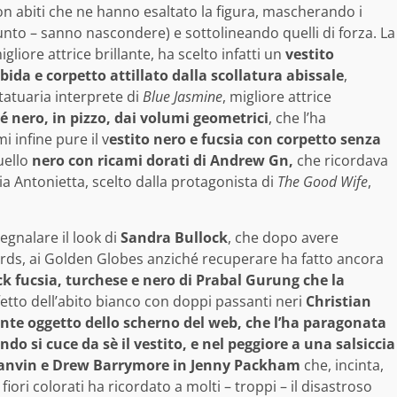
on abiti che ne hanno esaltato la figura, mascherando i
unto – sanno nascondere) e sottolineando quelli di forza. La
liore attrice brillante, ha scelto infatti un
vestito
da e corpetto attillato dalla scollatura abissale
,
tatuaria interprete di
Blue Jasmine
, migliore attrice
é nero, in pizzo, dai volumi geometrici
, che l’ha
i infine pure il v
estito nero e fucsia con corpetto senza
uello
nero con ricami dorati di Andrew Gn,
che ricordava
ria Antonietta, scelto dalla protagonista di
The Good Wife
,
egnalare il look di
Sandra Bullock
, che dopo avere
ds, ai Golden Globes anziché recuperare ha fatto ancora
ck fucsia, turchese e nero di Prabal Gurung che la
fetto dell’abito bianco con doppi passanti neri
Christian
nte oggetto dello scherno del web, che l’ha paragonata
ndo si cuce da sè il vestito, e nel peggiore a una salsiccia
nvin e Drew Barrymore in Jenny Packham
che, incinta,
iori colorati ha ricordato a molti – troppi – il disastroso