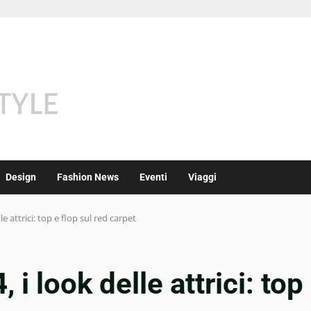
Design
Fashion News
Eventi
Viaggi
e attrici: top e flop sul red carpet
i look delle attrici: top