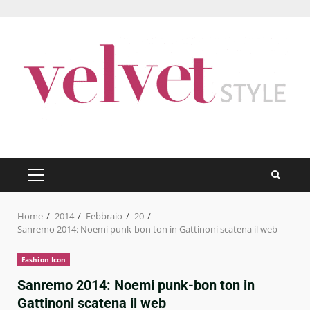
Skip
to
content
PRIMARY
MENU
Home
2014
Febbraio
20
Sanremo 2014: Noemi punk-bon ton in Gattinoni scatena il web
Fashion Icon
Sanremo 2014: Noemi punk-bon ton in
Gattinoni scatena il web