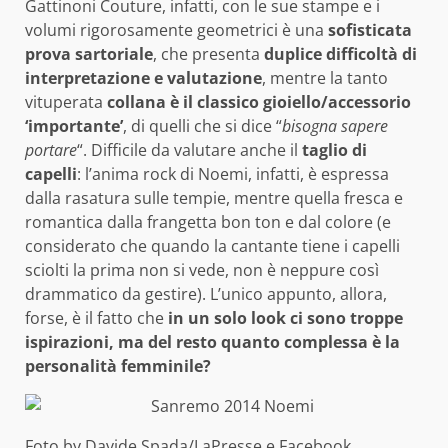
Gattinoni Couture, infatti, con le sue stampe e i
volumi rigorosamente geometrici è una
sofisticata
prova sartoriale
, che presenta
duplice difficoltà di
interpretazione e valutazione
, mentre la tanto
vituperata
collana è il classico gioiello/accessorio
‘importante’
, di quelli che si dice “
bisogna sapere
portare
“. Difficile da valutare anche il
taglio di
capelli
: l’anima rock di Noemi, infatti, è espressa
dalla rasatura sulle tempie, mentre quella fresca e
romantica dalla frangetta bon ton e dal colore (e
considerato che quando la cantante tiene i capelli
sciolti la prima non si vede, non è neppure così
drammatico da gestire). L’unico appunto, allora,
forse, è il fatto che
in un solo look ci sono troppe
ispirazioni, ma del resto quanto complessa è la
personalità femminile?
Foto by Davide Spada/LaPresse e Facebook