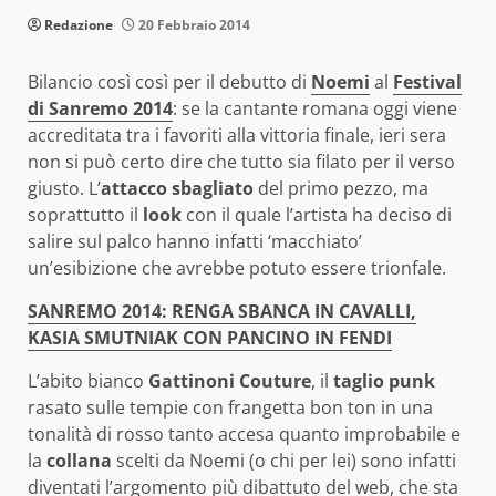
Redazione
20 Febbraio 2014
Bilancio così così per il debutto di
Noemi
al
Festival
di Sanremo 2014
: se la cantante romana oggi viene
accreditata tra i favoriti alla vittoria finale, ieri sera
non si può certo dire che tutto sia filato per il verso
giusto. L’
attacco sbagliato
del primo pezzo, ma
soprattutto il
look
con il quale l’artista ha deciso di
salire sul palco hanno infatti ‘macchiato’
un’esibizione che avrebbe potuto essere trionfale.
SANREMO 2014: RENGA SBANCA IN CAVALLI,
KASIA SMUTNIAK CON PANCINO IN FENDI
L’abito bianco
Gattinoni Couture
, il
taglio punk
rasato sulle tempie con frangetta bon ton in una
tonalità di rosso tanto accesa quanto improbabile e
la
collana
scelti da Noemi (o chi per lei) sono infatti
diventati l’argomento più dibattuto del web, che sta