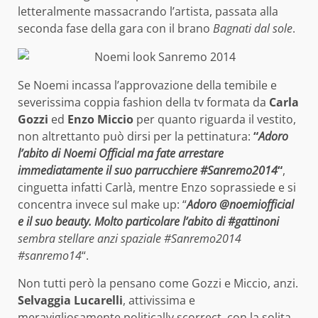
letteralmente massacrando l’artista, passata alla
seconda fase della gara con il brano
Bagnati dal sole
.
Se Noemi incassa l’approvazione della temibile e
severissima coppia fashion della tv formata da
Carla
Gozzi
ed
Enzo Miccio
per quanto riguarda il vestito,
non altrettanto può dirsi per la pettinatura:
“
Adoro
l’abito di Noemi Official ma fate arrestare
immediatamente il suo parrucchiere #Sanremo2014
“
,
cinguetta infatti Carlà, mentre Enzo soprassiede e si
concentra invece sul make up: “
Adoro @noemiofficial
e il suo beauty. Molto particolare l’abito di #gattinoni
sembra stellare anzi spaziale #Sanremo2014
#sanremo14
“.
Non tutti però la pensano come Gozzi e Miccio, anzi.
Selvaggia Lucarelli
, attivissima e
meravigliosamente politically scorrect, con la solita