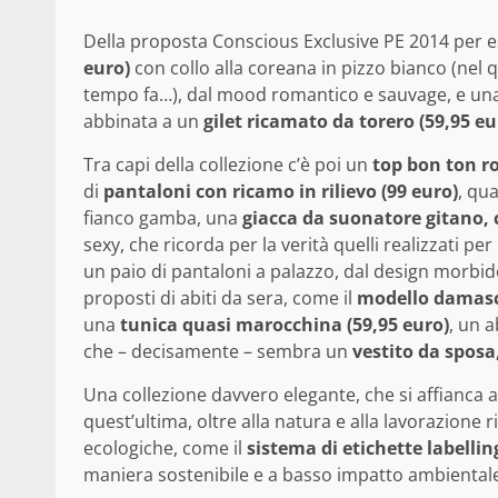
Della proposta Conscious Exclusive PE 2014 per 
euro)
con collo alla coreana in pizzo bianco (nel
tempo fa…), dal mood romantico e sauvage, e un
abbinata a un
gilet ricamato da torero (59,95 eu
Tra capi della collezione c’è poi un
top bon ton ro
di
pantaloni con ricamo in rilievo (99 euro)
, qu
fianco gamba, una
giacca da suonatore gitano, c
sexy, che ricorda per la verità quelli realizzati 
un paio di pantaloni a palazzo, dal design morbido
proposti di abiti da sera, come il
modello damasca
una
tunica quasi marocchina (59,95 euro)
, un a
che – decisamente – sembra un
vestito da sposa,
Una collezione davvero elegante, che si affianca a
quest’ultima, oltre alla natura e alla lavorazione
ecologiche, come il
sistema di etichette labelli
maniera sostenibile e a basso impatto ambiental