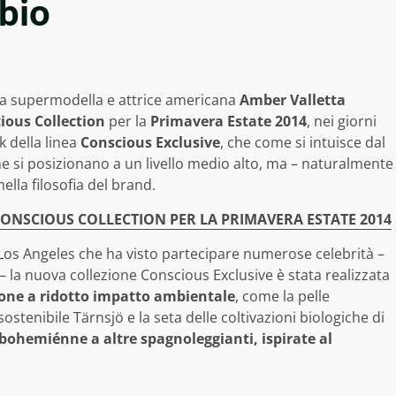
 bio
a supermodella e attrice americana
Amber Valletta
ious Collection
per la
Primavera Estate 2014
, nei giorni
k della linea
Conscious Exclusive
, che come si intuisce dal
e si posizionano a un livello medio alto, ma – naturalmente
ella filosofia del brand.
CONSCIOUS COLLECTION PER LA PRIMAVERA ESTATE 2014
 Los Angeles che ha visto partecipare numerose celebrità –
– la nuova collezione Conscious Exclusive è stata realizzata
uzione a ridotto impatto ambientale
, come la pelle
tenibile Tärnsjö e la seta delle coltivazioni biologiche di
 bohemiénne a altre spagnoleggianti, ispirate al