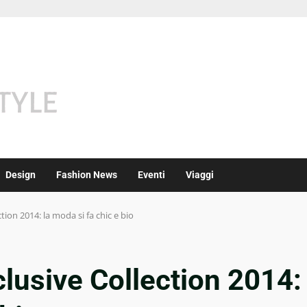
Design
Fashion News
Eventi
Viaggi
ion 2014: la moda si fa chic e bio
usive Collection 2014: