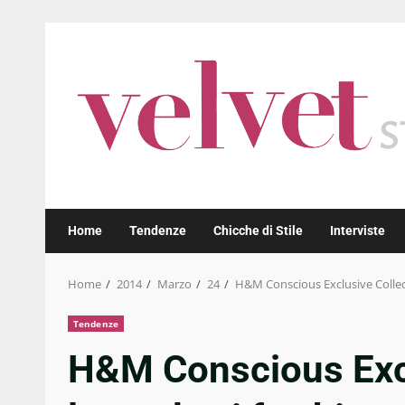
Skip
to
content
Home
Tendenze
Chicche di Stile
Interviste
Home
2014
Marzo
24
H&M Conscious Exclusive Collect
Tendenze
H&M Conscious Excl