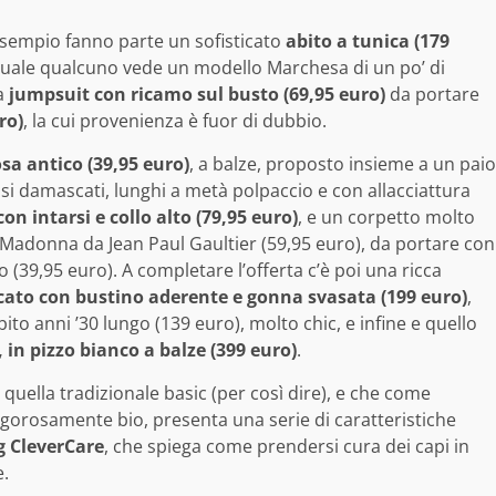
esempio fanno parte un sofisticato
abito a tunica (179
 quale qualcuno vede un modello Marchesa di un po’ di
a
jumpsuit con ricamo sul busto (69,95 euro)
da portare
ro)
, la cui provenienza è fuor di dubbio.
sa antico (39,95 euro)
, a balze, proposto insieme a un paio
asi damascati, lunghi a metà polpaccio e con allacciattura
on intarsi e collo alto (79,95 euro)
, e un corpetto molto
per Madonna da Jean Paul Gaultier (59,95 euro), da portare con
 (39,95 euro). A completare l’offerta c’è poi una ricca
to con bustino aderente e gonna svasata (199 euro)
,
bito anni ’30 lungo (139 euro), molto chic, e infine e quello
 in pizzo bianco a balze (399 euro)
.
 quella tradizionale basic (per così dire), e che come
 rigorosamente bio, presenta una serie di caratteristiche
ng CleverCare
, che spiega come prendersi cura dei capi in
e.