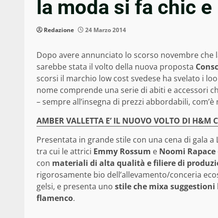
la moda si fa chic e
Redazione
24 Marzo 2014
Dopo avere annunciato lo scorso novembre che l
sarebbe stata il volto della nuova proposta
Consc
scorsi il marchio low cost svedese ha svelato i loo
nome comprende una serie di abiti e accessori ch
– sempre all’insegna di prezzi abbordabili, com’è n
AMBER VALLETTA E’ IL NUOVO VOLTO DI H&M 
Presentata in grande stile con una cena di gala a
tra cui le attrici
Emmy Rossum
e
Noomi Rapace
con
materiali di alta qualità e filiere di prod
rigorosamente bio dell’allevamento/conceria ecosos
gelsi, e presenta uno
stile che mixa suggestioni
flamenco
.