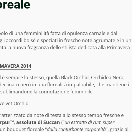
oreale
bolo di una femminilità fatta di opulenza carnale e dal
li accordi boisè e speziati in fresche note agrumate e in un
nta la nuova fragranza dello stilista dedicata alla Primavera
IMAVERA 2014
rd è sempre lo stesso, quella Black Orchid, Orchidea Nera,
eclinato però in una florealità impalpabile, che mantiene i
e, sublimandone la connotazione femminile.
ratterizzato da note di testa allo stesso tempo fresche e
rpur™
,
assoluta di Succan
(“
un estratto di rum super
 un bouquet floreale “
dalla conturbante corporeità
“, grazie al