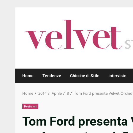
Skip
to
content
Home
Tendenze
Chicche di Stile
Interviste
Home
2014
Aprile
8
Tom Ford presenta Velvet Orchid:
Profumi
Tom Ford presenta V