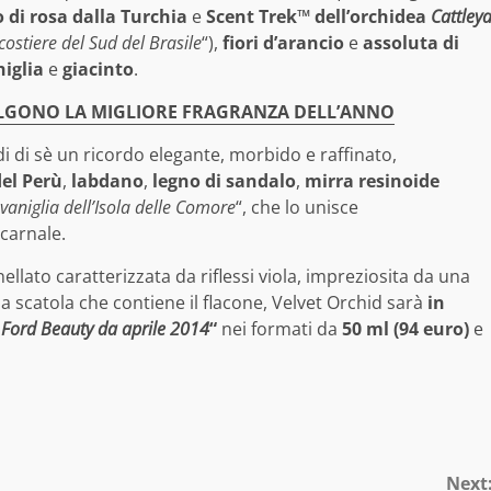
o di rosa dalla Turchia
e
Scent Trek™ dell’orchidea
Cattley
costiere del Sud del Brasile
“),
fiori d’arancio
e
assoluta di
iglia
e
giacinto
.
ELGONO LA MIGLIORE FRAGRANZA DELL’ANNO
i di sè un ricordo elegante, morbido e raffinato,
el Perù
,
labdano
,
legno di sandalo
,
mirra resinoide
 vaniglia dell’Isola delle Comore
“, che lo unisce
 carnale.
ellato caratterizzata da riflessi viola, impreziosita da una
a scatola che contiene il flacone, Velvet Orchid sarà
in
m Ford Beauty da aprile 2014
“
nei formati da
50 ml (94 euro)
e
Next