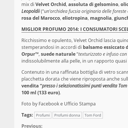
mix di
Velvet Orchid
,
assoluta di gelsomino
,
oli
Leopoldii
(“
un’orchidea fucsia originaria delle foreste 
rosa del Marocco
,
eliotropina
,
magnolia
,
giunch
MIGLIOR PROFUMO 2014: I CONSUMATORI SC
Ricchissimo e opulento, Velvet Orchid lascia quind
stemperandosi in accordi di
balsamo essiccato d
Orpur™
,
suede naturale
“
texturizzato e infuso con
indissolubilmente alla pelle, in un rapporto quasi
Contenuto in una raffinata bottiglia di vetro scann
placchetta dorata che viene riproposta anche sull
vendita “
presso i selezionatissimi punti vendita To
100 ml (133 euro)
.
Foto by Facebook e Ufficio Stampa
Tags:
Profumi
Profumi donna
Tom Ford
Continue
Previous: