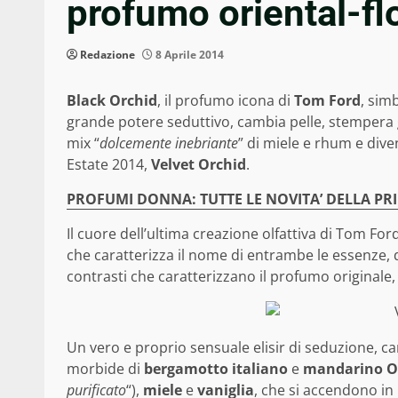
profumo oriental-fl
Redazione
8 Aprile 2014
Black Orchid
, il profumo icona di
Tom Ford
, sim
grande potere seduttivo, cambia pelle, stempera g
mix “
dolcemente inebriante
” di miele e rhum e dive
Estate 2014,
Velvet Orchid
.
PROFUMI DONNA: TUTTE LE NOVITA’ DELLA PR
Il cuore dell’ultima creazione olfattiva di Tom Fo
che caratterizza il nome di entrambe le essenze, d
contrasti che caratterizzano il profumo original
Un vero e proprio sensuale elisir di seduzione, ca
morbide di
bergamotto italiano
e
mandarino O
purificato
“),
miele
e
vaniglia
, che si accendono in