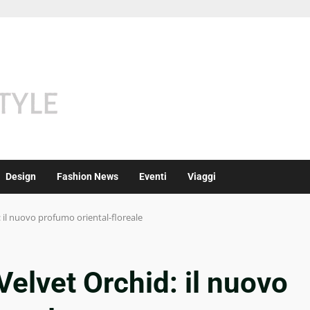
Design
Fashion News
Eventi
Viaggi
 il nuovo profumo oriental-floreale
elvet Orchid: il nuovo