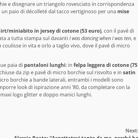
hie e disegnare un triangolo rovesciato in corrispondenza
n un paio di décolleté dal tacco vertiginoso per una
mise
irt/miniabito in jersey di cotone (53 euro)
, con il pavé di
erata a tutta stampa sul davanti
I was dancing when I was ten
, e
n coulisse in vita e orlo a taglio vivo, dove il pavé di micro
due paia di
pantaloni lunghi
: in
felpa leggera di cotone (75
e chiuse da zip e pavé di micro borchie sul risvolto e in
satin
micro borchie a bande laterali, entrambi i modelli sono
comporre look di ispirazione anni ’80, da completare con la
maxi logo glitter e doppo manici lunghi.
Next