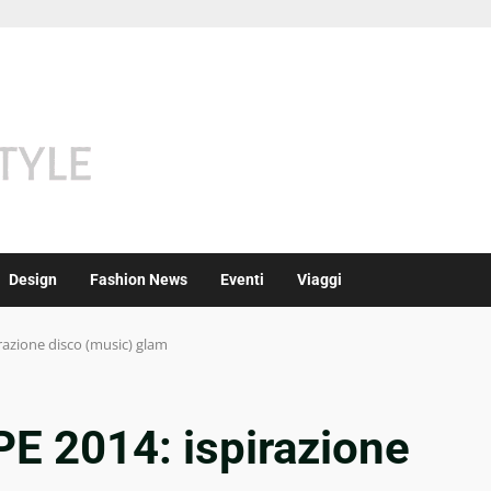
Design
Fashion News
Eventi
Viaggi
razione disco (music) glam
E 2014: ispirazione