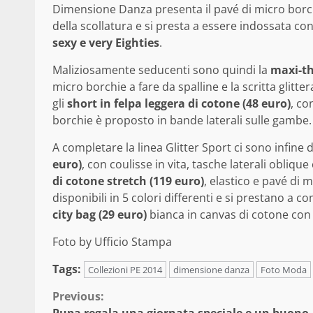
Dimensione Danza presenta il pavé di micro borc
della scollatura e si presta a essere indossata co
sexy e very Eighties
.
Maliziosamente seducenti sono quindi la
maxi-th
micro borchie a fare da spalline e la scritta glitt
gli
short in felpa leggera di cotone (48 euro)
, co
borchie è proposto in bande laterali sulle gambe.
A completare la linea Glitter Sport ci sono infine 
euro)
, con coulisse in vita, tasche laterali obliqu
di cotone stretch (119 euro)
, elastico e pavé di 
disponibili in 5 colori differenti e si prestano a 
city bag (29 euro)
bianca in canvas di cotone con 
Foto by Ufficio Stampa
Tags:
Collezioni PE 2014
dimensione danza
Foto Moda
Continue
Previous: