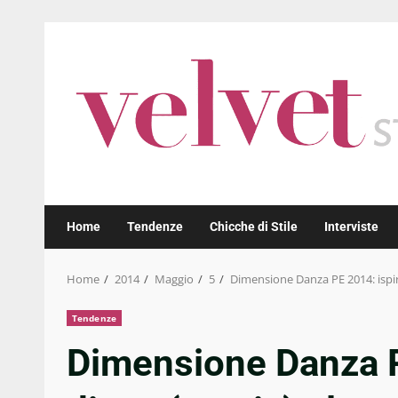
Skip
to
content
Home
Tendenze
Chicche di Stile
Interviste
Home
2014
Maggio
5
Dimensione Danza PE 2014: ispi
Tendenze
Dimensione Danza P