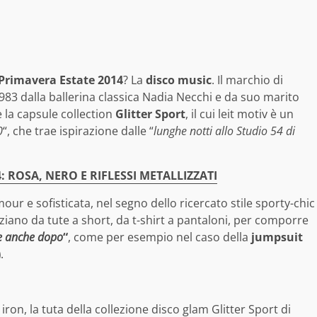
Primavera Estate 2014
? La
disco music
. Il marchio di
983 dalla ballerina classica Nadia Necchi e da suo marito
e la capsule collection
Glitter Sport
, il cui leit motiv è un
0
“, che trae ispirazione dalle “
lunghe notti allo Studio 54 di
 ROSA, NERO E RIFLESSI METALLIZZATI
ur e sofisticata, nel segno dello ricercato stile sporty-chic
ziano da tute a short, da t-shirt a pantaloni, per comporre
e anche dopo
“
, come per esempio nel caso della
jumpsuit
)
.
o iron, la tuta della collezione disco glam Glitter Sport di