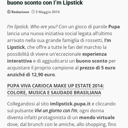
buono sconto con I’m Lipstick
Redazione
5 Maggio 2014
I’m lipstick. Who are you?
Con un gioco di parole
Pupa
lancia una nuova iniziativa social legata all’ultimo
arrivato nella sua grande famiglia di rossetti,
I’m
Lipstick
, che offre a tutte le fan del marchio la
possibilità di vivere un’eccezionale
esperienza
interattiva
e di aggiudicarsi un
buono sconto
per
acquistare il proprio campione al
prezzo di 5 euro
anziché di 12,90 euro
.
PUPA VIVA CARIOCA MAKE UP ESTATE 2014:
COLORE, MUSICA E SAUDADE BRASILIANA
Collegandosi al sito
imlipstick.pupa.it
e cliccando
sul pulsante
Vivi un giorno con I’m
, ogni donna
diventa infatti protagonista di un
mondo virtuale
dove, dal brunch con le amiche, allo shopping, fino