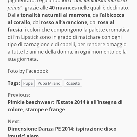
pigmentato, regalando loro “
una luminosità mai vista
prima
“, grazie alle
40 nuances
nelle quali è declinato.
Dalle
tonalità naturali al marrone
, dall’
albicocca
al corallo
, dal
rosso all’arancione
, dal
rosa al
fucsia
, i colori che compongono la palette cromatica
di I’m Lipstick sono in grado di matchare con ogni
tipo di carnagione e di capelli, per rendere omaggio
a tutte le anime della donna, in ogni momento della
sua giornata.
Foto by Facebook
Tags:
Pupa
Pupa Milano
Rossetti
Continue
Previous:
Pimkie beachwear: l’Estate 2014 è all’insegna di
Reading
colore, stampe e frange
Next:
Dimensione Danza PE 2014: ispirazione disco
(music) glam