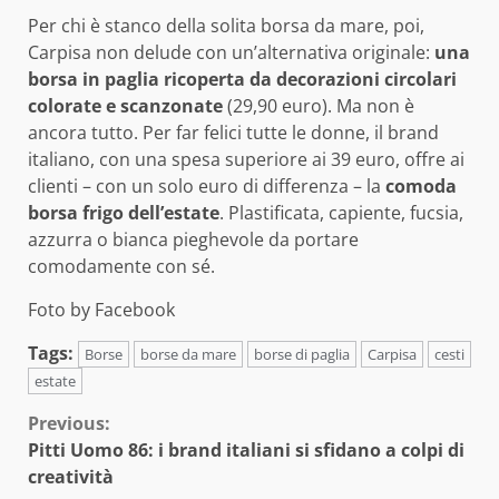
Per chi è stanco della solita borsa da mare, poi,
Carpisa non delude con un’alternativa originale:
una
borsa in paglia ricoperta da decorazioni circolari
colorate e scanzonate
(29,90 euro). Ma non è
ancora tutto. Per far felici tutte le donne, il brand
italiano, con una spesa superiore ai 39 euro, offre ai
clienti – con un solo euro di differenza – la
comoda
borsa frigo dell’estate
. Plastificata, capiente, fucsia,
azzurra o bianca pieghevole da portare
comodamente con sé.
Foto by Facebook
Tags:
Borse
borse da mare
borse di paglia
Carpisa
cesti
estate
Continue
Previous:
Pitti Uomo 86: i brand italiani si sfidano a colpi di
Reading
creatività