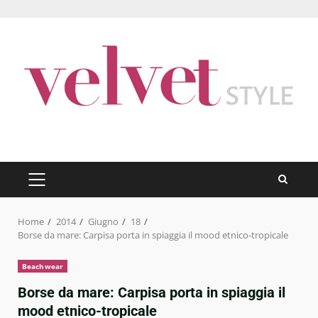
Skip
to
content
PRIMARY
MENU
Home
2014
Giugno
18
Borse da mare: Carpisa porta in spiaggia il mood etnico-tropicale
Beachwear
Borse da mare: Carpisa porta in spiaggia il
mood etnico-tropicale