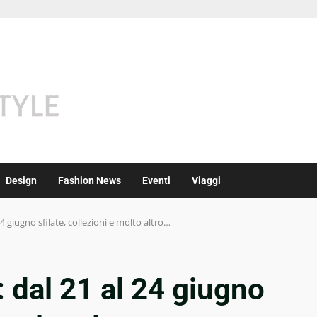
Design
Fashion News
Eventi
Viaggi
giugno sfilate, collezioni e molto altro…
dal 21 al 24 giugno