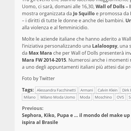
Uomo, ci sarà, domani alle 16,30,
Wall of Dolls –
mostra organizzata da
Jo Squillo
e promossa da
– i diritti di tutte le donne e anche dei bambini.
Un
alla violenza e al femminicidio.
Molte le aziende italiane che hanno aderito a Wall
l’iniziativa personalizzando una
Lalaloopsy
, una 
da
Max Mara
che per Wall of Dolls presenterà i
Mara FW 2014-2015
. Numerosi anche i momenti ric
a uno degli appuntamenti italiani più attesi dai p
Foto by Twitter
Tags:
Alessandra Facchinetti
Armani
Calvin Klein
Dirk
Milano
Milano Moda Uomo
Moda
Moschino
OVS
S
Continue
Previous:
Sephora, Kiko, Pupa e … il mondo del make up 
Reading
ispira al Brasile