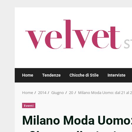
Skip
to
content
Home
Tendenze
Chicche di Stile
Interviste
Home
2014
Giugno
20
Milano Moda Uomo: dal 21 al 24 
Eventi
Milano Moda Uomo: 