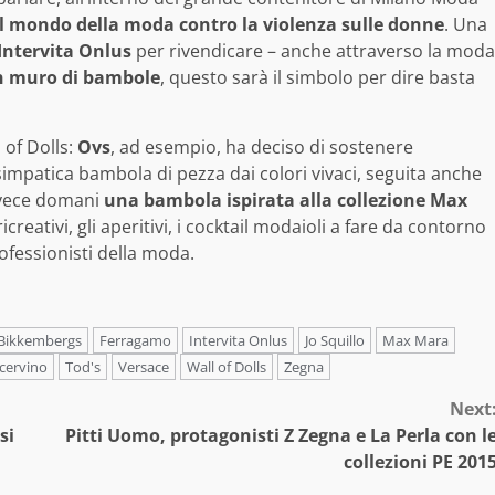
 Il mondo della moda contro la violenza sulle donne
. Una
Intervita Onlus
per rivendicare – anche attraverso la moda
 muro di bambole
, questo sarà il simbolo per dire basta
 of Dolls:
Ovs
, ad esempio, ha deciso di sostenere
simpatica bambola di pezza dai colori vivaci, seguita anche
nvece domani
una bambola ispirata alla collezione Max
reativi, gli aperitivi, i cocktail modaioli a fare da contorno
rofessionisti della moda.
 Bikkembergs
Ferragamo
Intervita Onlus
Jo Squillo
Max Mara
cervino
Tod's
Versace
Wall of Dolls
Zegna
Next
si
Pitti Uomo, protagonisti Z Zegna e La Perla con l
collezioni PE 201