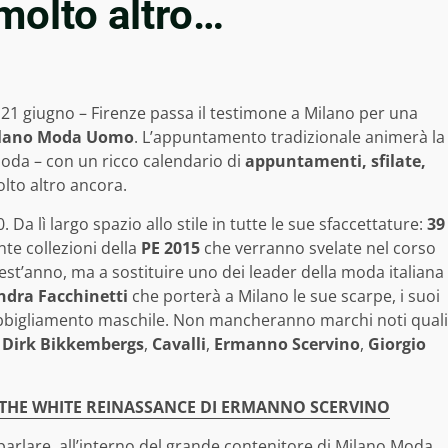
 molto altro…
 21 giugno – Firenze passa il testimone a Milano per una
lano Moda Uomo
. L’appuntamento tradizionale animerà la
 moda – con un ricco calendario di
appuntamenti, sfilate,
olto altro ancora.
. Da lì largo spazio allo stile in tutte le sue sfaccettature:
39
nte collezioni della
PE 2015
che verranno svelate nel corso
st’anno, ma a sostituire uno dei leader della moda italiana
ndra Facchinetti
che porterà a Milano le sue scarpe, i suoi
i abbigliamento maschile. Non mancheranno marchi noti quali
,
Dirk Bikkembergs
,
Cavalli
,
Ermanno Scervino
,
Giorgio
 THE WHITE REINASSANCE DI ERMANNO SCERVINO
arlare, all’interno del grande contenitore di Milano Moda