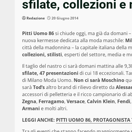
sfilate, collezioni e
Redazione
20 Giugno 2014
Pitti Uomo 86
si chiude oggi, ma già da domani –
nuova kermesse dedicata alla moda maschile:
Mi
città della madonnina – la capitale italiana della
collezioni, stilisti
, esperti del settore, media e m
Il taglio del nastro ci sarà domani mattina alle 9,30
sfilate, 47 presentazioni
di cui 18 eccezionali. Ta
di Milano Moda Uomo.
Non ci sarà Moschino
que
sarà
Tod’s
altro brand di rilievo diretto da
Alessa
accessori di pelletteria e il ricco campionario d
Zegna
,
Ferragamo
,
Versace
,
Calvin Klein
,
Fendi
Armani
e molti altri.
LEGGI ANCHE:
PITTI UOMO 86, PROTAGONISTA
Tra gli eventi che stanno facendo maggiormente p