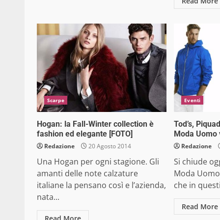
Read More
Scarpe
Eventi
Hogan: la Fall-Winter collection è
Tod’s, Piquad
fashion ed elegante [FOTO]
Moda Uomo v
Redazione
20 Agosto 2014
Redazione
Una Hogan per ogni stagione. Gli
Si chiude og
amanti delle note calzature
Moda Uomo, 
italiane la pensano così e l’azienda,
che in questi
nata...
Read More
Read More