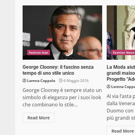
Fashion Icon
Fashion News
George Clooney: il fascino senza
La Moda aiut
tempo di uno stile unico
grandi maiso
Progetto “Ad
Lorena Coppola
6 Maggio 2016
Lorena Copp
George Clooney è sempre stato un
Al via l’asta
simbolo di eleganza per i suoi look
dalla Vener
che combinano lo stile...
Duomo con l
più grandi stil
Read More
Read More