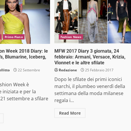
Primo Piano
Fashion News
on Week 2018 Diary: le
MFW 2017 Diary 3 giornata, 24
d’s, Blumarine, Iceberg,
febbraio: Armani, Versace, Krizia,
Vionnet e le altre sfilate
llitto
22 Settembre
Redazione
25 Febbraio 2017
Dopo le sfilate dei primi iconici
ashion Week è
marchi, il plumbeo venerdì della
 iniziata e per la
settimana della moda milanese
 21 settembre a sfilare
regala i...
Read More