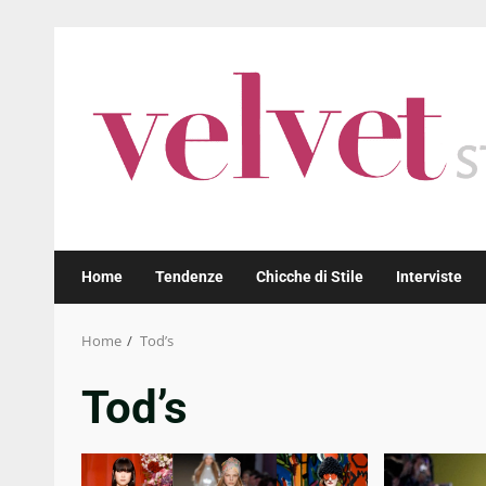
Skip
to
content
Home
Tendenze
Chicche di Stile
Interviste
Home
Tod’s
Tod’s