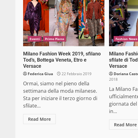
Eventi
Primo Piano
Fashion News
Milano Fashion Week 2019, sfilano
Milano Fashi
Tod’s, Bottega Veneta, Etro e
sfilate di To
Versace
Versace
Federica Giua
22 Febbraio 2019
Doriana Caste
2018
Ormai, siamo nel pieno della
La Milano F
settimana della moda milanese.
ufficialmente
Sta per iniziare il terzo giorno di
giornata del
sfilate...
in...
Read More
Read More