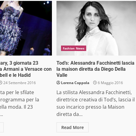
Fashion News
ry, 3 giornata 23
Tod’s: Alessandra Facchinetti lascia
a Armani a Versace con
la maison diretta da Diego Della
ll e le Hadid
Valle
24 Settembre 2016
Lorena Coppola
6 Maggio 2016
a per le sfilate
La stilista Alessandra Facchinetti,
 programma per la
direttrice creativa di Tod’s, lascia il
lla moda. Il 23
suo incarico presso la Maison
..
diretta da...
Read More