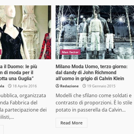
Man factor
a il Duomo: le più
Milano Moda Uomo, terzo giorno:
n di moda per il
dal dandy di John Richmond
otta una Guglia”
all’uomo in grigio di Calvin Klein
ola
18 Aprile 2016
Redazione
19 Gennaio 2015
 pubblica, organizzata
Modelli che sfilano come soldati e
anda Fabbrica del
contrasto di proporzioni. È lo stile
a partecipazione dei
potato in passerella da Calvin...
isti,...
Read More