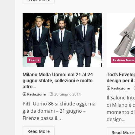
Eventi
Fashion News
Milano Moda Uomo: dal 21 al 24
Tod’s Envelop
giugno sfilate, collezioni e molto
design per i
altro…
Redazione
Redazione
20 Giugno 2014
Il Salone In
Pitti Uomo 86 si chiude oggi, ma
di Milano è
già da domani – 21 giugno –
momento di 
Firenze passa il...
design...
Read More
Read More