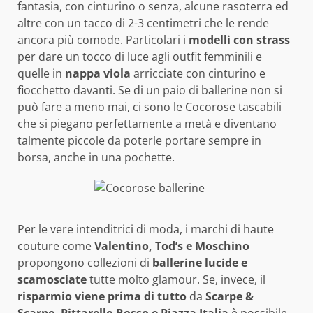
fantasia, con cinturino o senza, alcune rasoterra ed
altre con un tacco di 2-3 centimetri che le rende
ancora più comode. Particolari i
modelli con strass
per dare un tocco di luce agli outfit femminili e
quelle in
nappa viola
arricciate con cinturino e
fiocchetto davanti. Se di un paio di ballerine non si
può fare a meno mai, ci sono le Cocorose tascabili
che si piegano perfettamente a metà e diventano
talmente piccole da poterle portare sempre in
borsa, anche in una pochette.
Per le vere intenditrici di moda, i marchi di haute
couture come
Valentino, Tod’s e Moschino
propongono collezioni di
ballerine lucide e
scamosciate
tutte molto glamour. Se, invece, il
risparmio viene prima di tutto
da
Scarpe &
Scarpe, Pittarello Rosso e Piazza Italia
è possibile