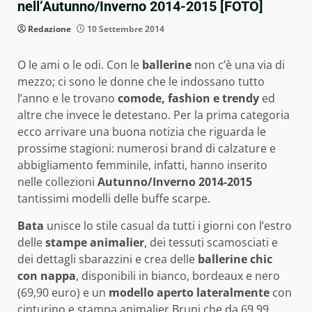
nell’Autunno/Inverno 2014-2015 [FOTO]
Redazione
10 Settembre 2014
O le ami o le odi. Con le
ballerine
non c’è una via di
mezzo; ci sono le donne che le indossano tutto
l’anno e le trovano
comode, fashion e trendy
ed
altre che invece le detestano. Per la prima categoria
ecco arrivare una buona notizia che riguarda le
prossime stagioni: numerosi brand di calzature e
abbigliamento femminile, infatti, hanno inserito
nelle collezioni
Autunno/Inverno 2014-2015
tantissimi modelli delle buffe scarpe.
Bata
unisce lo stile casual da tutti i giorni con l’estro
delle
stampe animalier
, dei tessuti scamosciati e
dei dettagli sbarazzini e crea delle
ballerine chic
con nappa
, disponibili in bianco, bordeaux e nero
(69,90 euro) e un
modello aperto lateralmente
con
cinturino e stampa animalier Bruni che da 69,99