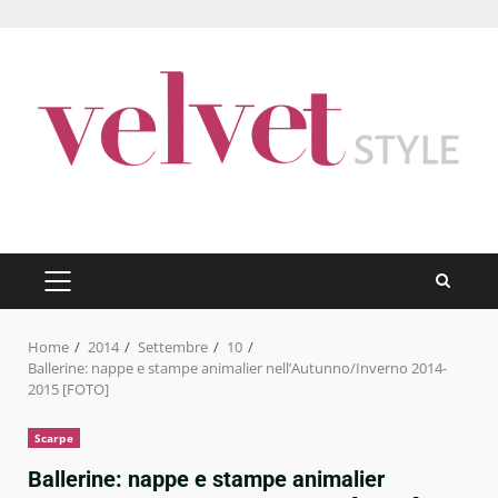
Skip
to
content
PRIMARY
MENU
Home
2014
Settembre
10
Ballerine: nappe e stampe animalier nell’Autunno/Inverno 2014-
2015 [FOTO]
Scarpe
Ballerine: nappe e stampe animalier