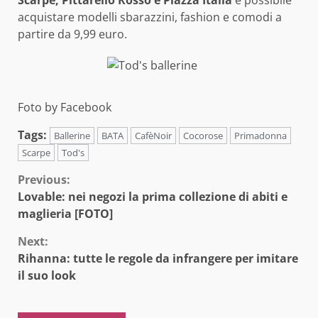
acquistare modelli sbarazzini, fashion e comodi a
partire da 9,99 euro.
Foto by Facebook
Tags:
Ballerine
BATA
CafèNoir
Cocorose
Primadonna
Scarpe
Tod's
Continue
Previous:
Lovable: nei negozi la prima collezione di abiti e
Reading
maglieria [FOTO]
Next:
Rihanna: tutte le regole da infrangere per imitare
il suo look