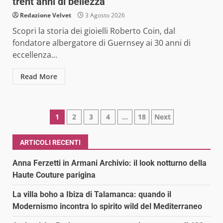
trent’anni di bellezza
Redazione Velvet
3 Agosto 2026
Scopri la storia dei gioielli Roberto Coin, dal
fondatore albergatore di Guernsey ai 30 anni di
eccellenza...
Read More
Paginazione
1
2
3
4
…
18
Next
degli
ARTICOLI RECENTI
articoli
Anna Ferzetti in Armani Archivio: il look notturno della
Haute Couture parigina
La villa boho a Ibiza di Talamanca: quando il
Modernismo incontra lo spirito wild del Mediterraneo