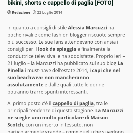
bikini, shorts e cappello di paglia [FOTO]
Redazione
22 Luglio 2014
In quanto a consigli di stile
Alessia Marcuzzi
ha
poche rivali e come fashion blogger riscuote sempre
più successo. Le sue fans attendevano con ansia i
consigli per il
look da spiaggia
e finalmente la
conduttrice televisiva le ha soddisfatte. Proprio ieri –
21 luglio – la Marcuzzi ha pubblicato sul suo blog
La
Pinella
i must-have dell’estate 2014,
i capi che nel
suo beachwear non mancheranno
assolutamente
e dalle quali tutte le donne
potranno trarre spunti interessanti.
Al primo posto c’è il
cappello di paglia
, tra le
principali tendenze di questa stagione.
La Marcuzzi
ne sceglie uno molto particolare di Maison
Scotch
, con un inserto in tessuto, non
particolarmente grande – come quelli che si vedono