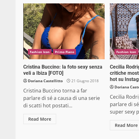
Fashion Icon
Primo Piano
Fashion Icon
Cristina Buccino: la foto sexy senza
Cecilia Rodri
veli a Ibiza [FOTO]
critiche most
hot su Insta
Doriana Castellitto
21 Giugno 2018
Doriana Caste
Cristina Buccino torna a far
Cecilia Rodr
parlare di sé a causa di una serie
parlare di s
di scatti hot postati...
super sexy po
Read More
Read More