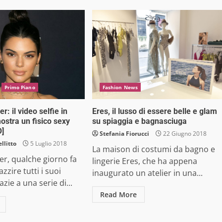
Primo Piano
Fashion News
r: il video selfie in
Eres, il lusso di essere belle e glam
ostra un fisico sexy
su spiaggia e bagnasciuga
]
Stefania Fiorucci
22 Giugno 2018
llitto
5 Luglio 2018
La maison di costumi da bagno e
er, qualche giorno fa
lingerie Eres, che ha appena
zzire tutti i suoi
inaugurato un atelier in una...
azie a una serie di...
Read More