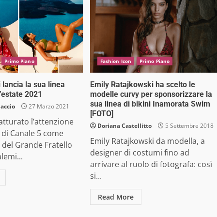
Primo Piano
Fashion Icon
Primo Piano
 lancia la sua linea
Emily Ratajkowski ha scelto le
l’estate 2021
modelle curvy per sponsorizzare la
sua linea di bikini Inamorata Swim
iaccio
27 Marzo 2021
[FOTO]
tturato l’attenzione
Doriana Castellitto
5 Settembre 2018
 di Canale 5 come
Emily Ratajkowski da modella, a
 del Grande Fratello
designer di costumi fino ad
alemi...
arrivare al ruolo di fotografa: così
si...
Read More