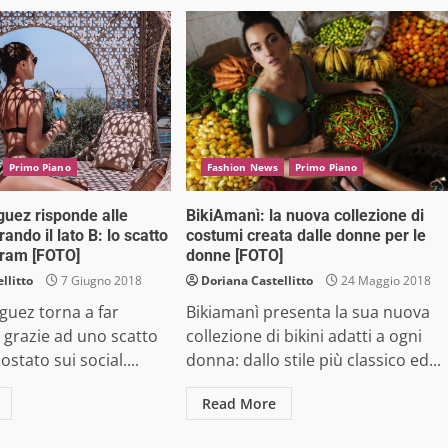
Primo Piano
Fashion News
Primo Piano
guez risponde alle
BikiAmanì: la nuova collezione di
rando il lato B: lo scatto
costumi creata dalle donne per le
gram [FOTO]
donne [FOTO]
llitto
7 Giugno 2018
Doriana Castellitto
24 Maggio 2018
iguez torna a far
Bikiamanì presenta la sua nuova
é grazie ad uno scatto
collezione di bikini adatti a ogni
stato sui social....
donna: dallo stile più classico ed...
Read More