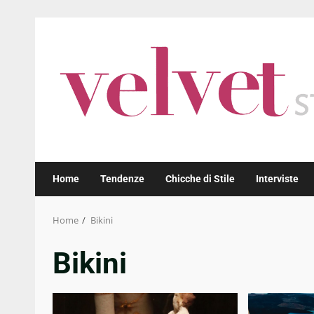
Skip
to
content
Home
Tendenze
Chicche di Stile
Interviste
Home
Bikini
Bikini