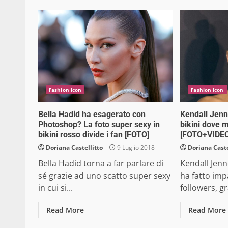
Fashion Icon
Fashion Icon
Bella Hadid ha esagerato con
Kendall Jenne
Photoshop? La foto super sexy in
bikini dove m
bikini rosso divide i fan [FOTO]
[FOTO+VIDEO
Doriana Castellitto
9 Luglio 2018
Doriana Caste
Bella Hadid torna a far parlare di
Kendall Jenn
sé grazie ad uno scatto super sexy
ha fatto impa
in cui si...
followers, gr
Read More
Read More