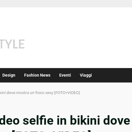
Design
Fashion News
Eventi
Viaggi
 bikini dove mostra un fisico sexy [FOTO+VIDEO]
deo selfie in bikini dove