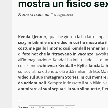
mostra un fisico s
Doriana Castellitto
5 Luglio 2018
Kendall Jenner,
qualche giorno fa ha fatto impazzir
sexy in bikini e a un video in cui ha mostrato il
costume giallo limone: così Kendall Jenner ha 
di
foto hot che la ritraevano in vacanza,
avvolt
all’immaginazione. Kendall ha infatti indossato un 
collezione
swimwear Kendall + Kylie, lanciata i
sui social, ha ottenuto oltre 3,5 milioni di like. Ma
video sul suo Instagram Stories, in cui mentre 
da addominali
. Sempre indossato il suo bikini v
ammirare ai suoi seguaci la sua silhouette, fie