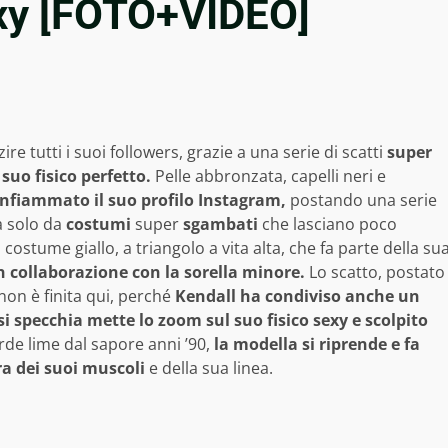
exy [FOTO+VIDEO]
e tutti i suoi followers, grazie a una serie di scatti
super
 suo fisico perfetto.
Pelle abbronzata, capelli neri e
infiammato il suo profilo Instagram,
postando una serie
a solo da
costumi
super
sgambati
che lasciano poco
costume giallo, a triangolo a vita alta, che fa parte della su
n collaborazione con la sorella minore.
Lo scatto, postato
 non è finita qui, perché
Kendall ha condiviso anche un
si specchia mette lo zoom sul suo fisico sexy e scolpito
erde lime dal sapore anni ’90,
la modella si riprende e fa
ra dei suoi muscoli
e della sua linea.