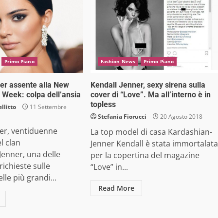
Primo Piano
Fashion News
Primo Piano
er assente alla New
Kendall Jenner, sexy sirena sulla
 Week: colpa dell’ansia
cover di “Love”. Ma all’interno è in
topless
llitto
11 Settembre
Stefania Fiorucci
20 Agosto 2018
ner, ventiduenne
La top model di casa Kardashian-
l clan
Jenner Kendall è stata immortalata
enner, una delle
per la copertina del magazine
richieste sulle
“Love” in...
lle più grandi...
Read More