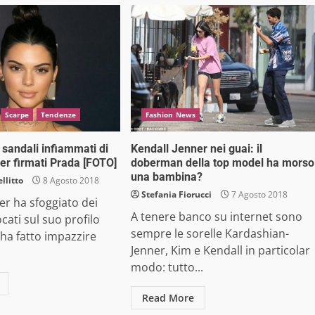
Scarpe
Tendenze
Fashion News
li sandali infiammati di
Kendall Jenner nei guai: il
er firmati Prada [FOTO]
doberman della top model ha morso
una bambina?
llitto
8 Agosto 2018
Stefania Fiorucci
7 Agosto 2018
er ha sfoggiato dei
A tenere banco su internet sono
cati sul suo profilo
sempre le sorelle Kardashian-
ha fatto impazzire
Jenner, Kim e Kendall in particolar
modo: tutto...
Read More