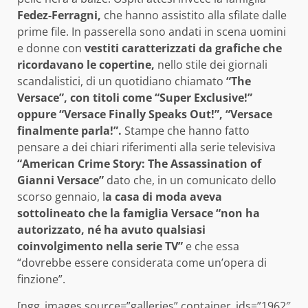
Fedez-Ferragni,
che hanno assistito alla sfilate dalle
prime file. In passerella sono andati in scena uomini
e donne con
vestiti caratterizzati da grafiche che
ricordavano le copertine,
nello stile dei giornali
scandalistici, di un quotidiano chiamato
“The
Versace”, con titoli come “Super Exclusive!”
oppure “Versace Finally Speaks Out!”, “Versace
finalmente parla!”.
Stampe che hanno fatto
pensare a dei chiari riferimenti alla serie televisiva
“American Crime Story: The Assassination of
Gianni Versace”
dato che, in un comunicato dello
scorso gennaio, l
a casa di moda aveva
sottolineato che la famiglia Versace “non ha
autorizzato, né ha avuto qualsiasi
coinvolgimento nella serie TV”
e che essa
“dovrebbe essere considerata come un’opera di
finzione”.
[ngg_images source=”galleries” container_ids=”1962″