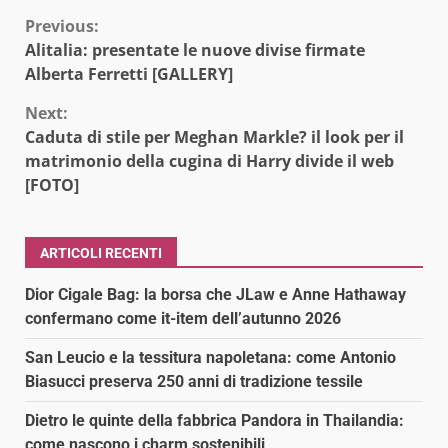
Continue
Previous:
Alitalia: presentate le nuove divise firmate
Reading
Alberta Ferretti [GALLERY]
Next:
Caduta di stile per Meghan Markle? il look per il
matrimonio della cugina di Harry divide il web
[FOTO]
ARTICOLI RECENTI
Dior Cigale Bag: la borsa che JLaw e Anne Hathaway
confermano come it-item dell’autunno 2026
San Leucio e la tessitura napoletana: come Antonio
Biasucci preserva 250 anni di tradizione tessile
Dietro le quinte della fabbrica Pandora in Thailandia:
come nascono i charm sostenibili