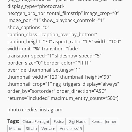
display_type=”photocrati-
nextgen_pro_horizontal_filmstrip” image_crop=”0″
image_pan=”1″ show_playback_controls=”1″
show_captions=”0″
caption_class=”caption_overlay_bottom”
caption_height=”70″ aspect_ratio=”1.5″ width=”100″
width_unit=”%” transition=”fade”
transition_speed=”1″ slideshow_speed=”5″
border_size=”0″ border_color=”#ffffff”
override_thumbnail_settings=”1″
thumbnail_width=”120″ thumbnail_height=”90″
thumbnail_crop=”1″ ngg_triggers_display=”always”
order_by=”sortorder” order_direction=”ASC”
returns=”included” maximum_entity_count=”500″]
photo credits: instagram
Tags:
Chiara Ferragni
Fedez
Gigi Hadid
Kendall Jenner
Milano
Sfilata
Versace
Versace ss19