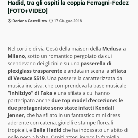
Hadid, tra gli ospiti la coppia Ferragni-Fedez
[FOTO+VIDEO]
Doriana Castellitto
17 Giugno 2018
Nel cortile di via Gesù della maison della
Medusa a
Milano
, sotto un romantico pergolato da cui
scendevano dei glicini e su una
passerella di
plexiglass
trasparente
è andata in scena la
sfilata
di Versace SS19
. Una passerella caratterizzata da
musica incisiva, che comprendeva la base musicale
“Inhliziyo” di Faka
e una sfilata a cui hanno
partecipato anche
due top model d’eccezione: le
due protagoniste sono state infatti Kendall
Jenner,
che ha sfilato in un fantastico mini dress
aderente con catena, gioielli e stampe floreali
tropicali, e
Bella Hadid
che ha indossato un abito di
pelle nera a balze. Ospiti attesi invece la famiglia