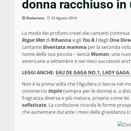
donna racchiuso in
Redazione
22 Agosto 2014
La moda dei profumi creati dai cantanti continua 
Rogue Man
di
Rihanna
e gli
You & I
degli
One Dire
cantante
diventata mamma
per la seconda volta
nome della sua piccola – lancia
Woman
, una nu
americane a settembre e nei mesi successivi anch
LEGGI ANCHE:
EAU DE GAGA NO.1, LADY GAGA
Non è la prima volta che l’Aguilera si lancia nel 
commercio
Inspire
(sempre per le donne) e, a dista
fragranza diversa e più matura, proprio come lei
sofisticate
. La confezione ricorda le forme prosp
che aumentare durante i mesi della gravidanza (