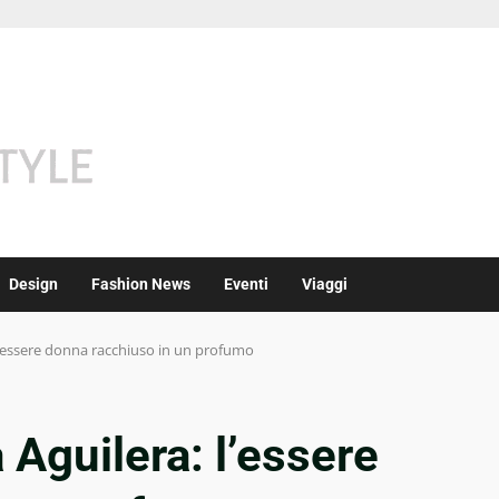
Design
Fashion News
Eventi
Viaggi
l’essere donna racchiuso in un profumo
Aguilera: l’essere