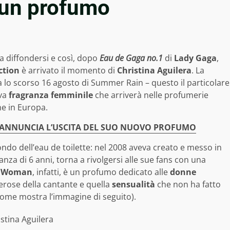
 un profumo
a diffondersi e così, dopo
Eau de Gaga no.1
di
Lady Gaga
,
ction
è arrivato il momento di
Christina Aguilera
. La
 lo scorso 16 agosto di Summer Rain – questo il particolare
ova
fragranza femminile
che arriverà nelle profumerie
e in Europa.
 ANNUNCIA L’USCITA DEL SUO NUOVO PROFUMO
mondo dell’eau de toilette: nel 2008 aveva creato e messo in
nza di 6 anni, torna a rivolgersi alle sue fans con una
.
Woman
, infatti, è un profumo dedicato alle
donne
erose della cantante e quella
sensualità
che non ha fatto
come mostra l’immagine di seguito).