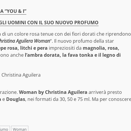
A “YOU & I”
GLI UOMINI CON IL SUO NUOVO PROFUMO
ra di un colore rosa tenue con dei fiori dorati che riprendono
hristina Aguilera Woman
“. Il nuovo profumo della star
e rosa, litchi e pera
impreziositi da
magnolia, rosa,
 sono anche
l’ambra dorata, la fava tonka e il legno di
orazione.
Woman by Christina Aguilera
arriverà presto
a
e
Douglas
, nei formati da 30, 50 e 75 ml. Ma per conoscer
fumo
Woman