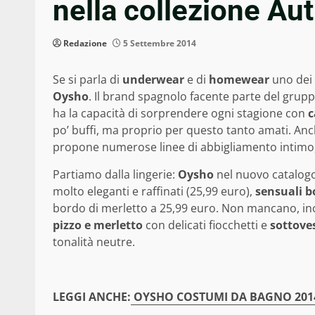
nella collezione Au
Redazione
5 Settembre 2014
Se si parla di
underwear
e di
homewear
uno dei 
Oysho
. Il brand spagnolo facente parte del grup
ha la capacità di sorprendere ogni stagione con
c
po’ buffi, ma proprio per questo tanto amati. An
propone numerose linee di abbigliamento intimo, e
Partiamo dalla lingerie:
Oysho
nel nuovo catalogo
molto eleganti e raffinati (25,99 euro),
sensuali b
bordo di merletto a 25,99 euro. Non mancano, in
pizzo e merletto
con delicati fiocchetti e
sottoves
tonalità neutre.
LEGGI ANCHE:
OYSHO COSTUMI DA BAGNO 2014