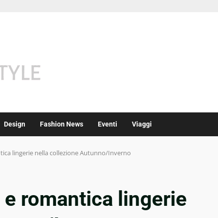
Design
Fashion News
Eventi
Viaggi
ica lingerie nella collezione Autunno/Inverno
 e romantica lingerie