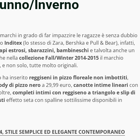
tunno/Inverno
marchi in grado di far impazzire le ragazze è senza dubbio
po
Inditex
(lo stesso di Zara, Bershka e Pull & Bear), infatti,
api estrosi, sbarazzini, bambineschi
e talvolta anche un
che nella
collezione Fall/Winter 2014-2015
il marchio
 non solo, tutte molto originali.
 ha inserito
reggiseni in pizzo floreale non imbottiti
,
ody di pizzo nero
a 29,99 euro,
canotte intime lineari
con
oltre,
completi intimi con reggiseno a triangolo e slip di
ti
effetto seta con spalline sottilissime disponibili in
, STILE SEMPLICE ED ELEGANTE CONTEMPORANEO