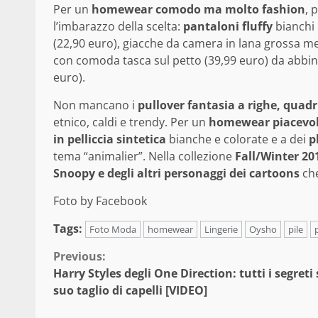
Per un
homewear comodo ma molto fashion
, 
l’imbarazzo della scelta:
pantaloni fluffy
bianchi 
(22,90 euro), giacche da camera in lana grossa m
con comoda tasca sul petto (39,99 euro) da abbin
euro).
Non mancano i
pullover fantasia a righe, quadr
etnico, caldi e trendy. Per un
homewear piacevo
in pelliccia sintetica
bianche e colorate e a dei
p
tema “animalier”. Nella collezione
Fall/Winter 20
Snoopy e degli altri personaggi dei cartoons
che
Foto by Facebook
Tags:
Foto Moda
homewear
Lingerie
Oysho
pile
Continue
Previous:
Harry Styles degli One Direction: tutti i segreti 
Reading
suo taglio di capelli [VIDEO]