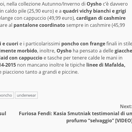
poi, nella collezione Autunno/Inverno di
Oysho
c’è davvero
in caldo pile (25,90 euro) e a
quadri vichy bianchi e grigi
elange con cappuccio (49,99 euro),
cardigan di cashmire
are al
pantalone coordinato
sempre in cashmire (45,99
i e cuori
e i particolarissimi
poncho con frange
finali in stil
lmente morbido
, inoltre,
Oysho
ha pensato a delle
giacch
laid con cappuccio
e tasche per tenere calde le mani in
14-2015
non mancano inoltre le tipiche
linee di Mafalda,
 piacciono tanto a grandi e piccine.
poncho
underwear
Next
sul
Furiosa Fendi: Kasia Smutniak testimonial di u
profumo “selvaggio” [VIDEO