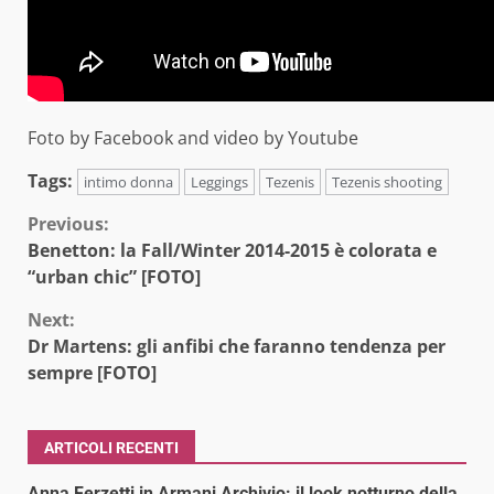
Foto by Facebook and video by Youtube
Tags:
intimo donna
Leggings
Tezenis
Tezenis shooting
Continue
Previous:
Benetton: la Fall/Winter 2014-2015 è colorata e
Reading
“urban chic” [FOTO]
Next:
Dr Martens: gli anfibi che faranno tendenza per
sempre [FOTO]
ARTICOLI RECENTI
Anna Ferzetti in Armani Archivio: il look notturno della