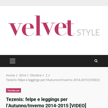
Skip
to
content
PRIMARY
MENU
Home
2014
Ottobre
2
Tezenis: felpe e leggings per l’Autunno/Inverno 2014-2015 [VIDEO]
Tendenze
Tezenis: felpe e leggings per
l’Autunno/Inverno 2014-2015 [VIDEO]