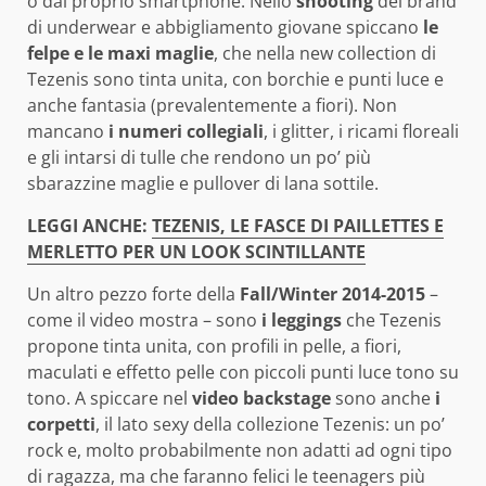
o dal proprio smartphone. Nello
shooting
del brand
di underwear e abbigliamento giovane spiccano
le
felpe e le maxi maglie
, che nella new collection di
Tezenis sono tinta unita, con borchie e punti luce e
anche fantasia (prevalentemente a fiori). Non
mancano
i numeri collegiali
, i glitter, i ricami floreali
e gli intarsi di tulle che rendono un po’ più
sbarazzine maglie e pullover di lana sottile.
LEGGI ANCHE:
TEZENIS, LE FASCE DI PAILLETTES E
MERLETTO PER UN LOOK SCINTILLANTE
Un altro pezzo forte della
Fall/Winter 2014-2015
–
come il video mostra – sono
i leggings
che Tezenis
propone tinta unita, con profili in pelle, a fiori,
maculati e effetto pelle con piccoli punti luce tono su
tono. A spiccare nel
video backstage
sono anche
i
corpetti
, il lato sexy della collezione Tezenis: un po’
rock e, molto probabilmente non adatti ad ogni tipo
di ragazza, ma che faranno felici le teenagers più