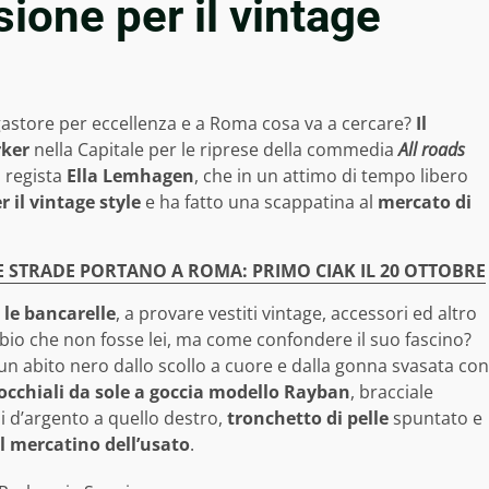
ione per il vintage
gastore per eccellenza e a Roma cosa va a cercare?
Il
rker
nella Capitale per le riprese della commedia
All roads
 regista
Ella Lemhagen
, che in un attimo di tempo libero
 il vintage style
e ha fatto una scappatina al
mercato di
LE STRADE PORTANO A ROMA: PRIMO CIAK IL 20 OTTOBRE
 le bancarelle
, a provare vestiti vintage, accessori ed altro
bbio che non fosse lei, ma come confondere il suo fascino?
n abito nero dallo scollo a cuore e dalla gonna svasata con
occhiali da sole a goccia modello Rayban
, bracciale
li d’argento a quello destro,
tronchetto di pelle
spuntato e
l mercatino dell’usato
.