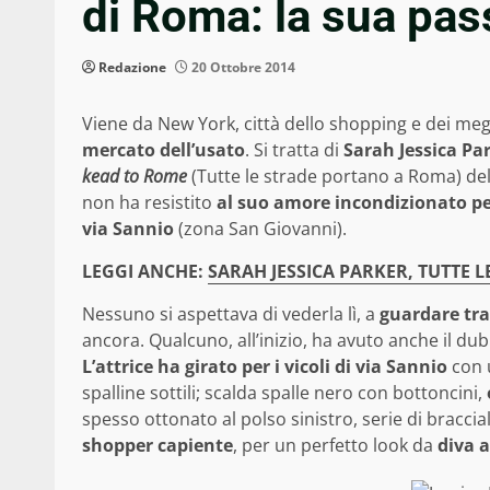
di Roma: la sua pass
Redazione
20 Ottobre 2014
Viene da New York, città dello shopping e dei me
mercato dell’usato
. Si tratta di
Sarah Jessica Pa
kead to Rome
(Tutte le strade portano a Roma) del
non ha resistito
al suo amore incondizionato per
via Sannio
(zona San Giovanni).
LEGGI ANCHE:
SARAH JESSICA PARKER, TUTTE 
Nessuno si aspettava di vederla lì, a
guardare tra
ancora. Qualcuno, all’inizio, ha avuto anche il du
L’attrice ha girato per i vicoli di via Sannio
con u
spalline sottili; scalda spalle nero con bottoncini,
spesso ottonato al polso sinistro, serie di braccia
shopper capiente
, per un perfetto look da
diva a