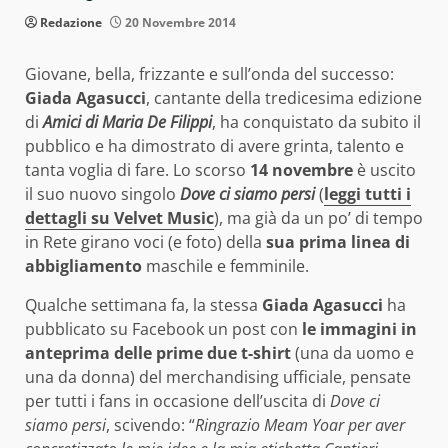
Redazione
20 Novembre 2014
Giovane, bella, frizzante e sull’onda del successo:
Giada Agasucci
, cantante della tredicesima edizione
di
Amici di Maria De Filippi
, ha conquistato da subito il
pubblico e ha dimostrato di avere grinta, talento e
tanta voglia di fare. Lo scorso
14 novembre
è uscito
il suo nuovo singolo
Dove ci siamo persi
(
leggi tutti i
dettagli su Velvet Music
), ma già da un po’ di tempo
in Rete girano voci (e foto) della
sua prima linea di
abbigliamento
maschile e femminile.
Qualche settimana fa, la stessa
Giada Agasucci
ha
pubblicato su Facebook un post con
le immagini in
anteprima delle prime due t-shirt
(una da uomo e
una da donna) del merchandising ufficiale, pensate
per tutti i fans in occasione dell’uscita di
Dove ci
siamo persi
, scivendo: “
Ringrazio Meam Yoar per aver