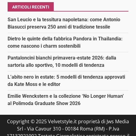
ARTICOLI RECENTI
San Leucio e la tessitura napoletana: come Antonio
Biasucci preserva 250 anni di tradizione tessile
Dietro le quinte della fabbrica Pandora in Thailandia:
come nascono i charm sostenibili
Pantaloncini bianchi primavera-estate 2026: dalla
sartoria allo sportivo, 10 modelli di tendenza
L’abito nero in estate: 5 modelli di tendenza approvati
da Kate Moss e le editor
Emilie Wenckstern e la collezione ‘No Longer Human’
al Polimoda Graduate Show 2026
Copyright © 2025 Velvetstyle.it proprietà di Jws Media
Srl - Via Cavour 310 - 00184 Roma (RM) - P.Iva
17132921002 Testata Giornalistica registrata presso il