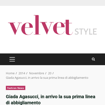
Skip
to
content
PRIMARY
MENU
Home
2014
Novembre
20
Giada Agasucci, in arrivo la sua prima linea di abbigliamento
Fashion News
Giada Agasucci, in arrivo la sua prima linea
di abbigliamento