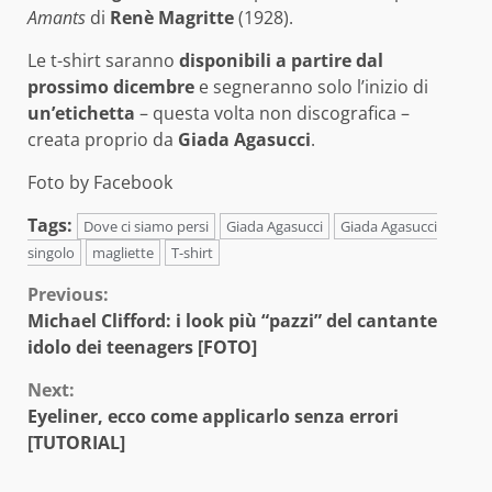
Amants
di
Renè Magritte
(1928).
Le t-shirt saranno
disponibili a partire dal
prossimo dicembre
e segneranno solo l’inizio di
un’etichetta
– questa volta non discografica –
creata proprio da
Giada Agasucci
.
Foto by Facebook
Tags:
Dove ci siamo persi
Giada Agasucci
Giada Agasucci
singolo
magliette
T-shirt
Continue
Previous:
Michael Clifford: i look più “pazzi” del cantante
Reading
idolo dei teenagers [FOTO]
Next:
Eyeliner, ecco come applicarlo senza errori
[TUTORIAL]