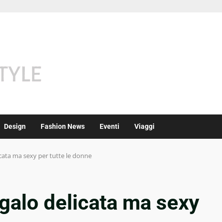
Design
Fashion News
Eventi
Viaggi
cata ma sexy per tutte le donne
galo delicata ma sexy