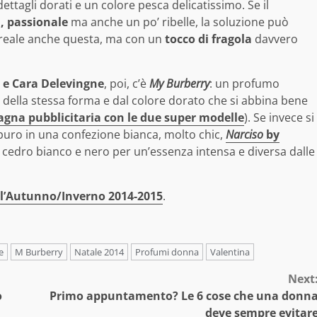
ettagli dorati e un colore pesca delicatissimo. Se il
, passionale
ma anche un po’ ribelle, la soluzione può
oreale anche questa, ma con un
tocco di fragola
davvero
s e Cara Delevingne
, poi, c’è
My Burberry
: un profumo
 della stessa forma e dal colore dorato che si abbina bene
agna pubblicitaria con le due super modelle
). Se invece si
 puro in una confezione bianca, molto chic,
Narciso
by
a, cedro bianco e nero per un’essenza intensa e diversa dalle
dell’Autunno/Inverno 2014-2015
.
e
M Burberry
Natale 2014
Profumi donna
Valentina
Next
o
Primo appuntamento? Le 6 cose che una donn
deve sempre evitar