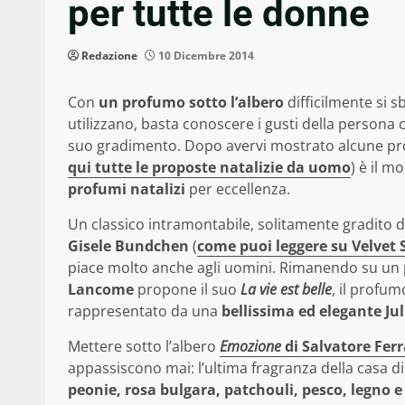
per tutte le donne
Redazione
10 Dicembre 2014
Con
un profumo sotto l’albero
difficilmente si sb
utilizzano, basta conoscere i gusti della persona c
suo gradimento. Dopo avervi mostrato alcune prop
qui tutte le proposte natalizie da uomo
) è il m
profumi natalizi
per eccellenza.
Un classico intramontabile, solitamente gradito d
Gisele Bundchen
(
come puoi leggere su Velvet 
piace molto anche agli uomini. Rimanendo su un pr
Lancome
propone il suo
La vie est belle
, il profu
rappresentato da una
bellissima ed elegante Ju
Mettere sotto l’albero
Emozione
di Salvatore Fe
appassiscono mai: l’ultima fragranza della casa di
peonie, rosa bulgara, patchouli, pesco, legno 