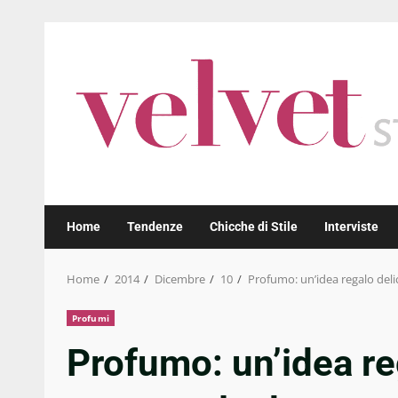
Skip
to
content
Home
Tendenze
Chicche di Stile
Interviste
Home
2014
Dicembre
10
Profumo: un’idea regalo deli
Profumi
Profumo: un’idea re