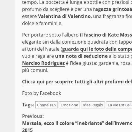
tempo. La boccetta è lunga e sottile con preziosi d
profumo da scegliere è per una
ragazza grintosa
essere
Valentina di Valentino
, una fragranza fl
dolce e femminile.
Per portare sotto l’albero
il fascino di Kate Mos
elegante sin dalla confezione quadrata con tappo
ai toni del Natale (
guarda qui le foto della camp
vuole regalare
una nota di seduzione
allo stato
Narciso Rodriguez
è l’idea giusta: gardenia, ros
più comuni.
Clicca qui per scoprire tutti gli altri profumi 
Foto by Facebook
Tags:
Chanel N.5
Emozione
Idee Regalo
La Vie Est Bell
Continue
Previous:
Marsala, ecco il colore “inebriante” dell’Invern
Reading
2015