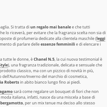
aglia. Si tratta di
un regalo mai banale
e che tutti
he lo riceverà, per evitare che la fragranza scelta non sia di
oste di profumeria dedicate alla clientela maschile (
leggi
omento di parlare delle
essenze femminili
e di elencare i
a tutte le donne, è
Chanel N.5
, la cui nuova testimonial è
Style
), una fragranza tradizionale, delicata e sensuale che
odotto classico, ma con un pizzico di novità in più,
mo dell’Autunno/Inverno del marchio di cosmetica,
lia Roberts
in abito bianco lungo fino ai piedi.
rragamo
sarà come regalare un bouquet di fiori che non
 moda italiana, infatti, nasce da una miscela a base di
e bergamotto
, per un mix tenue ma deciso allo stesso