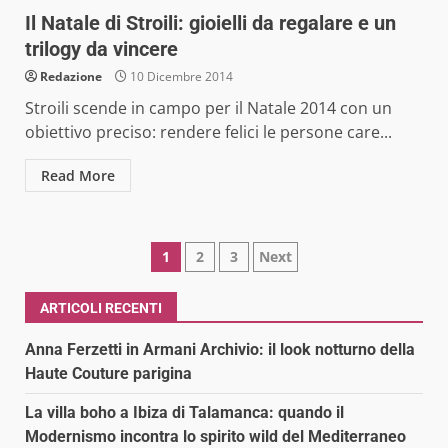
Il Natale di Stroili: gioielli da regalare e un
trilogy da vincere
Redazione
10 Dicembre 2014
Stroili scende in campo per il Natale 2014 con un
obiettivo preciso: rendere felici le persone care...
Read More
Paginazione
1
2
3
Next
degli
ARTICOLI RECENTI
articoli
Anna Ferzetti in Armani Archivio: il look notturno della
Haute Couture parigina
La villa boho a Ibiza di Talamanca: quando il
Modernismo incontra lo spirito wild del Mediterraneo