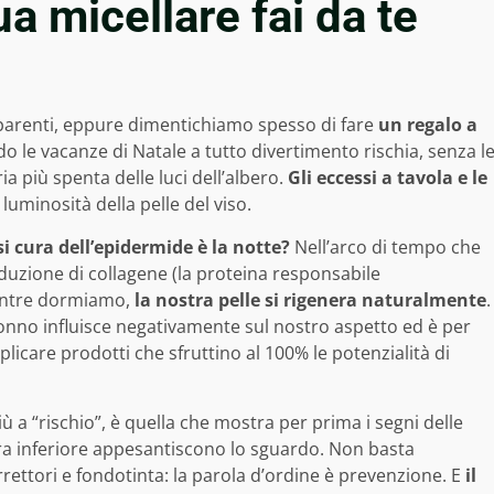
a micellare fai da te
 parenti, eppure dimentichiamo spesso di fare
un regalo a
do le vacanze di Natale a tutto divertimento rischia, senza l
ria più spenta delle luci dell’albero.
Gli eccessi a tavola e le
 luminosità della pelle del viso.
 cura dell’epidermide è la notte?
Nell’arco di tempo che
roduzione di collagene (la proteina responsabile
 mentre dormiamo,
la nostra pelle si rigenera naturalmente
.
onno influisce negativamente sul nostro aspetto ed è per
licare prodotti che sfruttino al 100% le potenzialità di
più a “rischio”, è quella che mostra per prima i segni delle
ebra inferiore appesantiscono lo sguardo. Non basta
rettori e fondotinta: la parola d’ordine è prevenzione. E
il