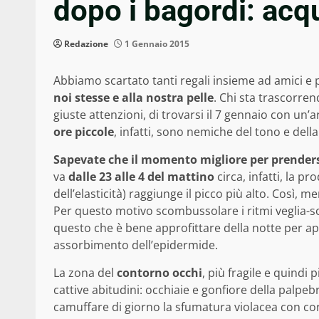
dopo i bagordi: acqu
Redazione
1 Gennaio 2015
Abbiamo scartato tanti regali insieme ad amici e
noi stesse e alla nostra pelle
. Chi sta trascorren
giuste attenzioni, di trovarsi il 7 gennaio con un’a
ore piccole
, infatti, sono nemiche del tono e della
Sapevate che il momento migliore per prendersi
va
dalle 23 alle 4 del mattino
circa, infatti, la p
dell’elasticità) raggiunge il picco più alto. Così,
Per questo motivo scombussolare i ritmi veglia-s
questo che è bene approfittare della notte per app
assorbimento dell’epidermide.
La zona del
contorno occhi
, più fragile e quindi 
cattive abitudini: occhiaie e gonfiore della palp
camuffare di giorno la sfumatura violacea con cor