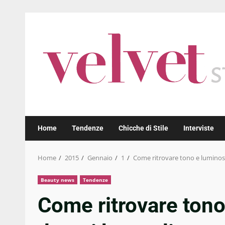
Skip
to
content
Home
Tendenze
Chicche di Stile
Interviste
Home
2015
Gennaio
1
Come ritrovare tono e luminosit
Beauty news
Tendenze
Come ritrovare tono