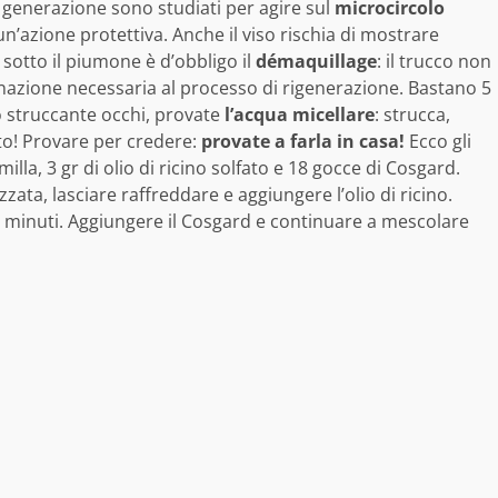
ima generazione sono studiati per agire sul
microcircolo
un’azione protettiva. Anche il viso rischia di mostrare
 sotto il piumone è d’obbligo il
démaquillage
: il trucco non
genazione necessaria al processo di rigenerazione. Bastano 5
lo struccante occhi, provate
l’acqua micellare
: strucca,
tto! Provare per credere:
provate a farla in casa!
Ecco gli
lla, 3 gr di olio di ricino solfato e 18 gocce di Cosgard.
zata, lasciare raffreddare e aggiungere l’olio di ricino.
minuti. Aggiungere il Cosgard e continuare a mescolare