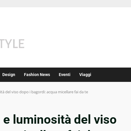
Design
Fashion News
Eventi
Viaggi
à del viso dopo i bagordi: acqua micellare fai da te
 e luminosità del viso